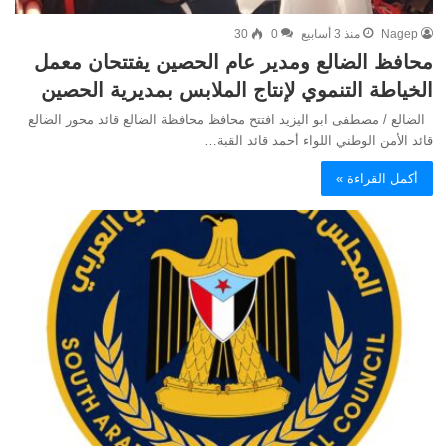
Nagep
منذ 3 أسابيع
0
30
محافظ الضالع ومدير عام الحصين يفتتحان معمل
الخياطة التنموي لإنتاج الملابس بمديرية الحصين
الضالع / مصطفى ابو اليزيد افتتح محافظ محافظة الضالع قائد محور الضالع
قائد الأمن الوطني اللواء أحمد قائد القبة…
أكمل القراءة »