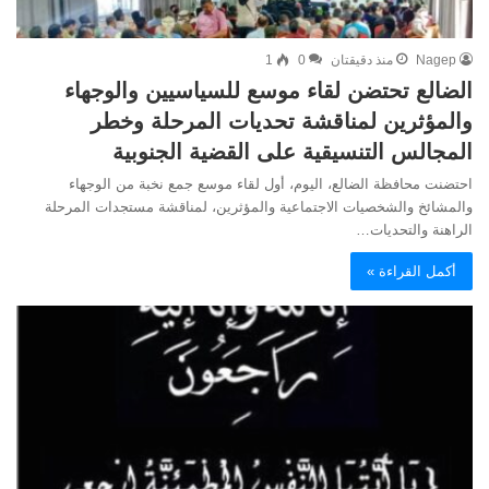
Nagep
منذ دقيقتان
0
1
الضالع تحتضن لقاء موسع للسياسيين والوجهاء
والمؤثرين لمناقشة تحديات المرحلة وخطر
المجالس التنسيقية على القضية الجنوبية
احتضنت محافظة الضالع، اليوم، أول لقاء موسع جمع نخبة من الوجهاء
والمشائخ والشخصيات الاجتماعية والمؤثرين، لمناقشة مستجدات المرحلة
الراهنة والتحديات…
أكمل القراءة »