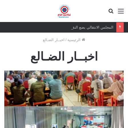
القائمة
بحث
عن
المجلس الانتقالي يضع النقاط على الحروف ويحدد موقفه السياسي أمام الطعنات السعودية
الرئيسية
/
اخبــار الضـالع
اخبــار الضـالع