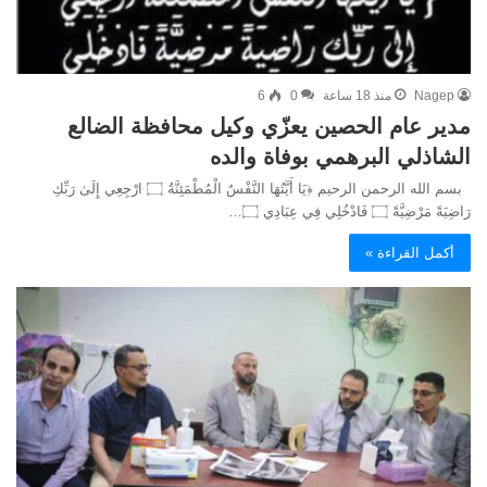
Nagep
منذ 18 ساعة
0
6
مدير عام الحصين يعزّي وكيل محافظة الضالع
الشاذلي البرهمي بوفاة والده
بسم الله الرحمن الرحيم ﴿يَا أَيَّتُهَا النَّفْسُ الْمُطْمَئِنَّةُ ۝ ارْجِعِي إِلَىٰ رَبِّكِ
رَاضِيَةً مَرْضِيَّةً ۝ فَادْخُلِي فِي عِبَادِي ۝…
أكمل القراءة »