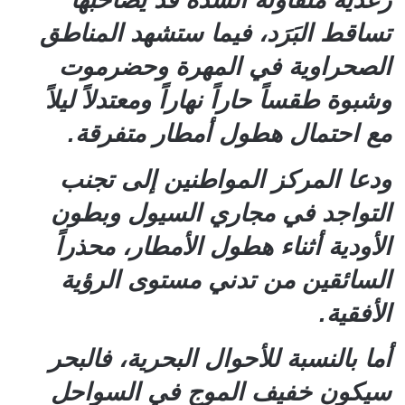
رعدية متفاوتة الشدة قد يصاحبها
تساقط البَرَد، فيما ستشهد المناطق
الصحراوية في المهرة وحضرموت
وشبوة طقساً حاراً نهاراً ومعتدلاً ليلاً
مع احتمال هطول أمطار متفرقة.
ودعا المركز المواطنين إلى تجنب
التواجد في مجاري السيول وبطون
الأودية أثناء هطول الأمطار، محذراً
السائقين من تدني مستوى الرؤية
الأفقية.
أما بالنسبة للأحوال البحرية، فالبحر
سيكون خفيف الموج في السواحل