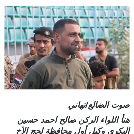
صوت الضالع/تهاني
هنأ اللواء الركن صالح احمد حسين
البكري وكيل أول محافظة لحج الأخ