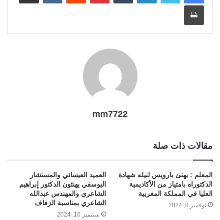
t
طباعة
a
a
e
g
r
n
p
e
r
o
i
m
e
k
p
s
k
l
r
t
mm7722
مقالات ذات صلة
المعلم : يهنئ بارويس لنيله شهادة
العميد العيسائي والمستشار
الدكتوراه بامتياز من الأكاديمية
اليوسفي يهنئون الدكتور إبراهيم
العليا في المملكة المغربية
الشاعري والمهندس عبدالله
الشاعري بمناسبة الزفاف
نوفمبر 8, 2024
سبتمبر 10, 2024