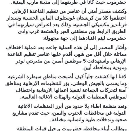
حضرموت حيث كانا في طريقهما إلى مدينة مأرب اليمنية.
وكشف مصدر أمني أن عناصر من تنظيم القاعدة الإرهابي
اختطفوا ‏كلا من كريستان غوستلوف الماني الجنسية وسندار
فرنانديز مكسيكي الجنسية، وذلك بعد اعتراض سيارتهما في
الطريق الرابط بين منطقتي ‎العبر والخشعة غرب وادي
وأشار المصدر إلى أن هذه العملية جاءت بعد عملية اختطاف
مماثلة خلال أقل من شهر، أقدم عليها عناصر تنظيم القاعدة
الإرهابي واستهدفت 5 موظفين أميين بين مديريتي لودر
ومودية بمحافظة أبين.
لافتا انها كشفت جلياً كيف أصبحت مناطق سيطرة الشرعية
وما يسمى بالجيش الوطني، بؤر للتنظيمات الإرهابية ومناطق
آمنة لتحركات الجماعة لتنفيذ اعمالها الارهابية واختطاف
لموظفي المنظمات الدولية والهيئات الاغاثية العالمية.
وتعد منظمة اطباء بلا حدود من أبرز المنظمات الاغاثية
الدولية في محافظات الجنوب واليمن، حيث تقدم مشاريع
صحية وتدخلات طبية وانسانية مختلفة.
ويطالب أبناء محافظة حضرموت برحيل قوات المنطقة