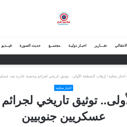
انتقالي
تقـــارير
اخبـار دوليـة
مجتمــع
حديث الصورة
فيــديو
الع يواصل حملاته الرقابية على الأسواق والمحلات التجارية
اخبار محلية
/
إرهاب المنطقة الأولى.. توثيق تاريخي لجرائم وحشية غادرة ضد عسكر
اخبار محلية
ولى.. توثيق تاريخي لجرائ
عسكريين جنوبيين