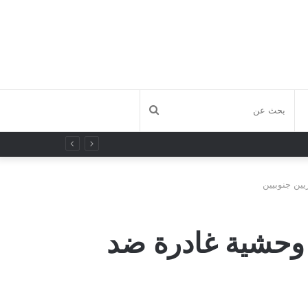
بحث
عن
يين جنوبيين
م وحشية غادرة ضد