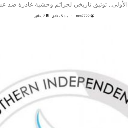
لأولى.. توثيق تاريخي لجرائم وحشية غادرة ضد ع
mm7722
منذ 5 دقائق
2 دقائق