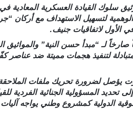
وثيق سلوك القيادة العسكرية المعادية في د
همية لتسهيل الاستهداف مع أركان “جريمة 
اً صارخاً لـ “مبدأ حسن النية” والمواثيق 
المتبادلة لتنفيذ هجمات مميتة ضد عناصر 
ت يؤصل لضرورة تحريك ملفات الملاحقة ال
ى تحديد المسؤولية الجنائية الفردية للقي
قوقية الدولية كمشروع وطني يواجه آليا