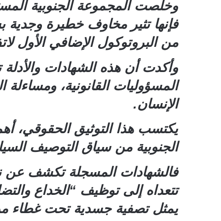
وخلّصت المجموعة الجنوبية المست
من البروتوكول الإضافي الأول لاتفاقيات جنيف لعام 1949 التي 
وأكدت أن هذه الشهادات والأدلة
المسؤوليات القانونية، ومساءلة ال
الإنسان.
يكتسب هذا التوثيق الحقوقي، أهمي
الجنوبية من سياق التوصيف السيا
فالشهادات المسجلة تكشف عن نمط
تتعداه إلى توظيف “الخداع والتضل
يمثل تصفية جسدية تحت غطاء من ا