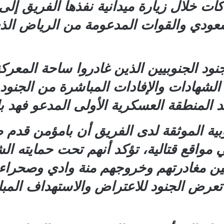
هاكات خلال زيارة ميدانية نفذها الفريق
السعودي والقوات المدعومة من الرياض ال
نود الجنوبيين الذين غادروا ساحة المعر
الشهادات والإفادات المباشرة من الجنود ا
 المنطقة العسكرية الأولى المدعو فهد ب
بية الموثقة لدى الفريق أن بامؤمن قدم
مواقع قتالية، تؤكد أنهم تحت حمايته الش
تأمين مغادرتهم وخروجهم منة وادي وصحرا
، تعرض الجنود للاعتراض والاستهداف المب