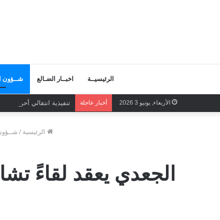
الرئيسيــة
اخبــار الضـالع
شــؤون ال
الأربعاء, يونيو 3 2026
أخبار عاجلة
تنفيذية انتقالي أحور تعقد
الرئيسية
/
شــؤون 
الجعدي يعقد لقاءً تشا