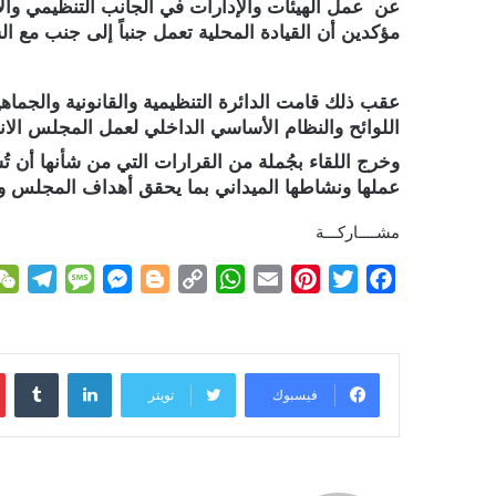
عن عمل الهيئات والإدارات في الجانب التنظيمي وال
مؤكدين أن القيادة المحلية تعمل جنباً إلى جنب مع 
عقب ذلك قامت الدائرة التنظيمية والقانونية والجماه
اللوائح والنظام الأساسي الداخلي لعمل المجلس ال
وخرج اللقاء بجُملة من القرارات التي من شأنها أن ت
عملها ونشاطها الميداني بما يحقق أهداف المجلس وت
مشــــاركـــة
T
M
M
B
C
W
E
P
T
F
e
e
e
l
o
h
m
i
w
a
l
s
s
o
p
a
a
n
i
c
e
s
s
g
y
t
i
t
t
e
لينكدإن
g
a
e
g
L
s
l
e
t
b
فيسبوك
تويتر
r
g
n
e
i
A
r
e
o
a
e
g
r
n
p
e
r
o
m
e
k
p
s
k