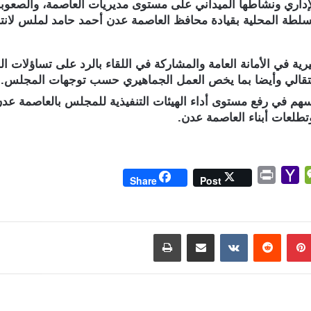
إداري ونشاطها الميداني على مستوى مديريات العاصمة، والصعوبات
السلطة المحلية بقيادة محافظ العاصمة عدن أحمد حامد لملس لانت
يرية في الأمانة العامة والمشاركة في اللقاء بالرد على تساؤلات
انتقالي وأيضا بما يخص العمل الجماهيري حسب توجهات المجلس.
ُسهم في رفع مستوى أداء الهيئات التنفيذية للمجلس بالعاصمة عدن 
طلعات أبناء العاصمة عدن.
P
Y
W
Share
Post
r
a
e
i
h
C
n
o
h
بينتيريست
مشاركة عبر البريد
طباعة
t
o
a
M
t
a
i