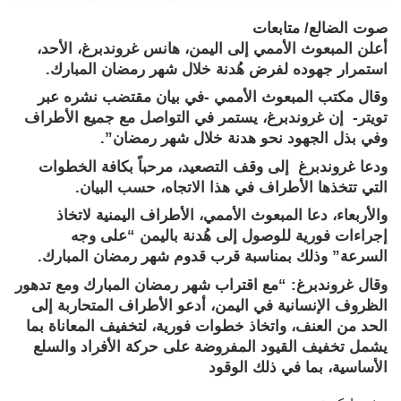
صوت الضالع/ متابعات
أعلن المبعوث الأممي إلى اليمن، هانس غروندبرغ، الأحد،
استمرار جهوده لفرض هُدنة خلال شهر رمضان المبارك.
وقال مكتب المبعوث الأممي -في بيان مقتضب نشره عبر
تويتر- إن غروندبرغ، يستمر في التواصل مع جميع الأطراف
وفي بذل الجهود نحو هدنة خلال شهر رمضان”.
ودعا غروندبرغ إلى وقف التصعيد، مرحباً بكافة الخطوات
التي تتخذها الأطراف في هذا الاتجاه، حسب البيان.
والأربعاء، دعا المبعوث الأممي، الأطراف اليمنية لاتخاذ
إجراءات فورية للوصول إلى هُدنة باليمن “على وجه
السرعة” وذلك بمناسبة قرب قدوم شهر رمضان المبارك.
وقال غروندبرغ: “مع اقتراب شهر رمضان المبارك ومع تدهور
الظروف الإنسانية في اليمن، أدعو الأطراف المتحاربة إلى
الحد من العنف، واتخاذ خطوات فورية، لتخفيف المعاناة بما
يشمل تخفيف القيود المفروضة على حركة الأفراد والسلع
الأساسية، بما في ذلك الوقود