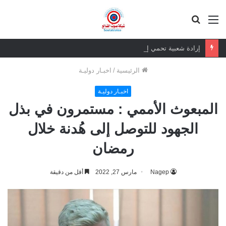
القائمة
بحث
عن
إرادة شعبية تحمي إدارة وطنية.. قيمة الرئيس الزبيدي أكبر من إزالة صوره
الرئيسية
/
اخبـار دوليـة
اخبـار دوليـة
المبعوث الأممي : مستمرون في بذل
الجهود للتوصل إلى هُدنة خلال
رمضان
Nagep
مارس 27, 2022
أقل من دقيقة