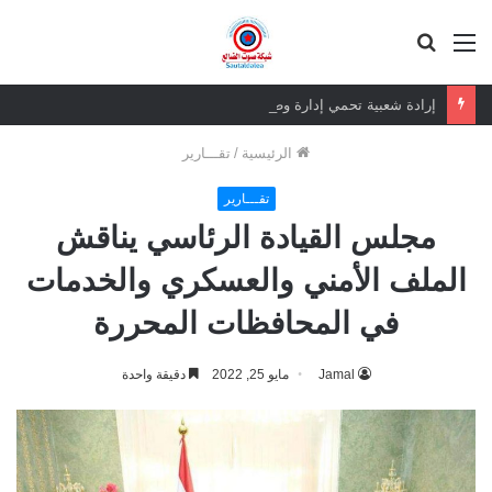
القائمة
بحث
عن
إرادة شعبية تحمي إدارة وطنية.. قيمة الرئيس الزبيدي أكبر من إزالة صوره
الرئيسية
/
تقـــارير
تقـــارير
مجلس القيادة الرئاسي يناقش
الملف الأمني والعسكري والخدمات
في المحافظات المحررة
Jamal
مايو 25, 2022
دقيقة واحدة