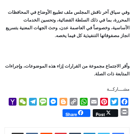
وفي سياق آخر ناقش المجلس ملف تطبيع الأوضاع في المحافظات
المحررة، بما في ذلك السلطة القضائية، وتحسين الخدمات
الأساسية، وخصوصاً في العاصمة عدن، وحث الجهات المعنية بتسريع
انجاز مصفوفاتها التنفيذية كل فيما يخصه.
وأقر الاجتماع مجموعة من القرارات إزاء هذه الموضوعات، وإجراءات
المتابعة ذات الصلة.
مشــــاركـــة
Y
W
T
M
M
B
C
W
E
P
T
F
a
e
e
e
e
l
o
h
m
i
w
a
P
Share
Post
h
C
l
s
s
o
p
a
a
n
i
c
r
o
h
e
s
s
g
y
t
i
t
t
e
i
b
t
e
l
s
لينكدإن
L
g
e
بينتيريست
a
g
a
o
مشاركة عبر البريد