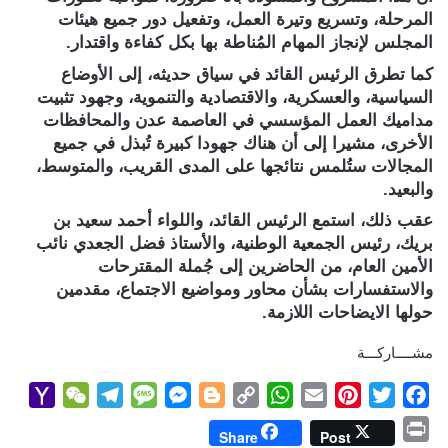
المرحلة، وتسريع وتيرة العمل، وتفعيل دور جميع هيئات
المجلس لإنجاز المهام المُناطة بها بكل كفاءة واقتدار.
كما تطرق الرئيس القائد في سياق حديثه، إلى الأوضاع
السياسية، والعسكرية، والاقتصادية والتنموية، وجهود تثبيت
مداميك العمل المؤسسي في العاصمة عدن والمحافظات
الأخرى، مشيرا إلى أن هناك جهودا كبيرة تُبذل في جميع
المجالات ستُلمس نتائجها على المدى القريب، والمتوسط،
والبعيد.
عقب ذلك، استمع الرئيس القائد، واللواء أحمد سعيد بن
بريك، رئيس الجمعية الوطنية، والأستاذ فضل الجعدي نائب
الأمين العام، من الحاضرين إلى جُملة المقترحات
والاستفسارات بشأن محاور ومواضيع الاجتماع، مقدمين
حولها الايضاحات اللازمة.
مشــــاركـــة
Y
W
T
M
M
B
C
W
E
P
T
F
a
e
e
e
e
l
o
h
m
i
w
a
P
Share
Post
h
C
l
s
s
o
p
a
a
n
i
c