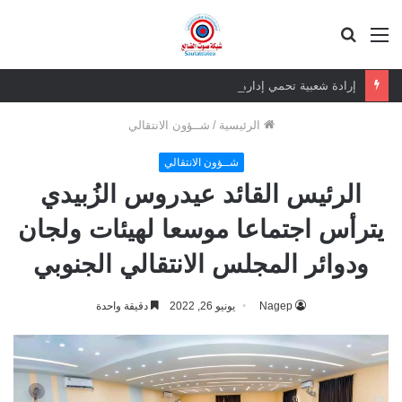
القائمة
بحث
عن
إرادة شعبية تحمي إدارة وطنية.. قيمة الرئيس الزبيدي أكبر من إزالة صوره
الرئيسية
/
شــؤون الانتقالي
شــؤون الانتقالي
الرئيس القائد عيدروس الزُبيدي
يترأس اجتماعا موسعا لهيئات ولجان
ودوائر المجلس الانتقالي الجنوبي
Nagep
يونيو 26, 2022
دقيقة واحدة