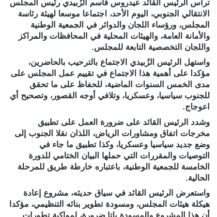
ترأس الرئيس القائد عيدروس قاسم الزُبيدي رئيس المجلس
الانتقالي الجنوبي، اليوم الأحد، اجتماعا موسعا لهيئة رئاسة
المجلس، ورؤساء اللجان والدوائر في الجمعية الوطنية
والأمانة العامة، والهيئات المحلية في المحافظات والمراكز
واللجان التخصصية التابعة للمجلس.
واستهل الرئيس الزُبيدي الاجتماع بالترحيب بالحاضرين،
مؤكدا على أهمية هذا الاجتماع في تقييم عمل المجلس على
مدى الخمس السنوات الماضية، للحفاظ على ما تحقق
للجنوب سياسيا، وعسكريا، وتلافي أوجه القصور، وتصحيح أي
اعوجاج.
وشدد الرئيس القائد على ضرورة العمل على تطبيق
مخرجات اتفاق ومشاورات الرياض، اللذان نقلا الجنوب إلى
وضع جديد سياسيا وعسكريا، وكذا تطبيق ما جاء في
التوصيات والمقررات التي حملها البيان الختامي للدورة
الخامسة للجمعية الوطنية، باعتباره خارطة طريق للمرحلة
الحالية.
واستعرض الرئيس القائد في سياق حديثه، مشروع إعادة
هيكلة هيئات المجلس، ومسودة تطوير بنائه التنظيمي، مؤكدا
أن هذا المشروع والمسودة باتا ضرورة، لمواكبة تطورات