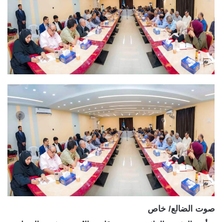
صوت الضالع/ خاص