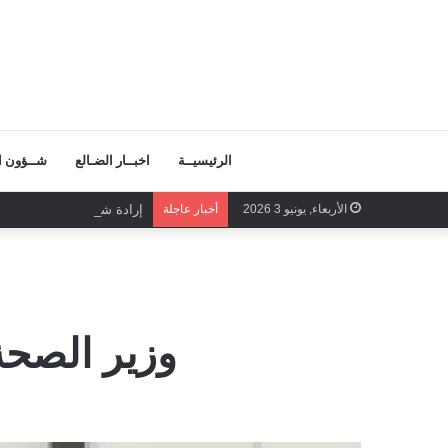
الرئيسيــة
اخبــار الضـالع
شــؤون ال
الأربعاء, يونيو 3 2026
أخبار عاجلة
إرادة شعبية تحمي إدارة وط
وزير الصحة 