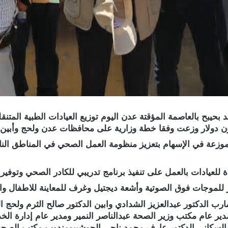
يبح بالعاصمة المؤقتة عدن اليوم توزيع العيادات الطبية المتنقل
مليون دولار وزعت وفقا خطة وزارية على محافظات عدن ولحج وأب
موزعة في الإسهام بتعزيز منظومة العمل الصحي في المناطق النائ
للعيادات بالعمل على تنفيذ برنامج تدريبي للكادر الصحي وتوفير ق
 للموجات فوق الصوتية وأشعة ديجتيل وغرف للمعاينة للاطفال و
الدكتور عبدالعزيز الشدادي وابين الدكتور صالح الثرم ولحج الد
 عام مكتب وزير الصحة عبدالناصر النمير ومدير عام إدارة الخد
ي والسكاني الدكتور عارف محمد ناجي الحوشبيومندوب مكتب ال