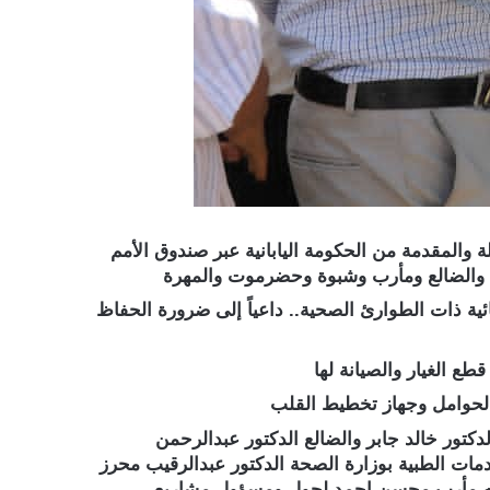
ة والمقدمة من الحكومة اليابانية عبر صندوق الأمم
ين والضالع ومأرب وشبوة وحضرموت والمهرة
ية ذات الطوارئ الصحية.. داعياً إلى ضرورة الحفاظ
طع الغيار والصيانة لها
الحوامل وجهاز تخطيط القلب
كتور خالد جابر والضالع الدكتور عبدالرحمن
مات الطبية بوزارة الصحة الدكتور عبدالرقيب محرز
صحه مأرب محسن احمد لحول ومسؤول مشاريع