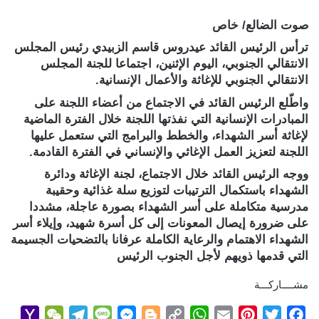
صوت الضالع/ خاص
ترأس الرئيس القائد عيدروس قاسم الزبيدي رئيس المجلس
الانتقالي الجنوبي، اليوم الإثنين، اجتماعا للجنة المجلس
الانتقالي الجنوبي للإغاثة والأعمال الإنسانية.
واطّلع الرئيس القائد في الاجتماع من أعضاء اللجنة على
المبادرات الإنسانية التي نفذتها اللجنة خلال الفترة الماضية
لإغاثة أسر الشهداء، والخطط والبرامج التي ستعمل عليها
اللجنة لتعزيز العمل الإغاثي والإنساني في الفترة القادمة.
ووجه الرئيس القائد خلال الاجتماع، لجنة الإغاثة ودائرة
الشهداء باستكمال الترتيبات لتوزيع سلة غذائية وحقيبة
مدرسية متكاملة على أسر الشهداء بصورة عاجلة، مشددا
على ضرورة إيصال المعونات إلى كل أسرة شهيد، وإيلاء أسر
الشهداء الاهتمام والرعاية الكاملة عرفانا بالتضحيات الجسيمة
التي قدمها ذويهم لأجل الجنوب الرئيس
مشــــاركـــة
Y
W
T
M
M
B
C
W
E
P
T
F