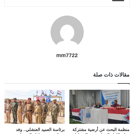
l
r
t
mm7722
مقالات ذات صلة
منظمة البحث عن أرضية مشتركة
برئاسة العميد العنشلي.. وفد