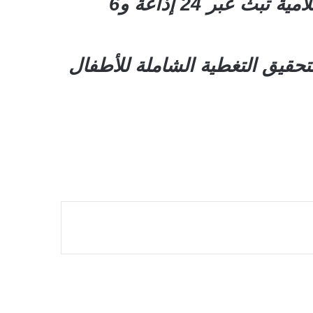
متطوعة و256 سيارة توعية، إضافة إلى توزيع مواد تثقيفية وإنتاج رسائل إعلامية تبث عبر 24 إذاعة و6
حقيق التغطية الشاملة للأطفال