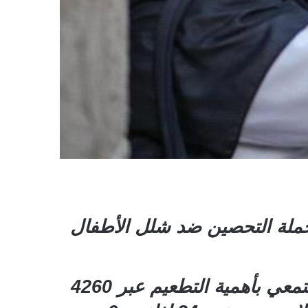
حملة التحصين ضد شلل الأطفال
وأوضح مدير المركز، د.عارف الحوشبي، أن الحملة تستهدف خلق وعي مجتمعي بأهمية التطعيم عبر 4260