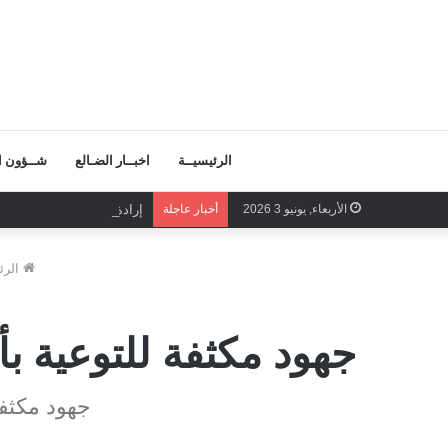
الرئيسيــة
اخبــار الضـالع
شــؤون ال
الأربعاء, يونيو 3 2026
أخبار عاجلة
إرادة شعبية تحمي إدارة وط
الرئ
جهود مكثفة للتوعية بأ
جهود مكثفة