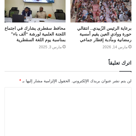
برعاية الرئيس الزُبيدي.. انتقالي
محافظ سقطرى يشارك في اجتماع
حورة ووادي العين يقيم أمسية
اللجنة العلمية لورشة “ألف باء”
رمضانية ومأدبة إفطار جماعي
بمناسبة يوم اللغة السقطرية
مارس 14, 2026
مارس 3, 2025
اترك تعليقاً
لن يتم نشر عنوان بريدك الإلكتروني.
الحقول الإلزامية مشار إليها بـ
*
ا
ل
ت
ع
ل