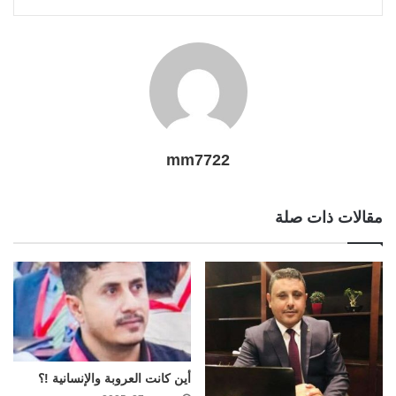
l
r
t
mm7722
مقالات ذات صلة
أين كانت العروبة والإنسانية !؟