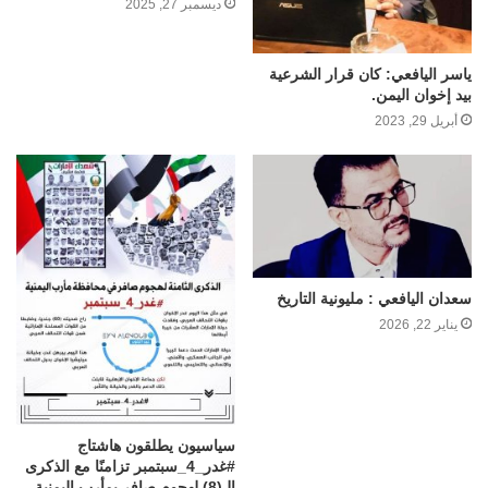
ديسمبر 27, 2025
ياسر اليافعي: كان قرار الشرعية
بيد إخوان اليمن.
أبريل 29, 2023
سعدان اليافعي : مليونية التاريخ
يناير 22, 2026
سياسيون يطلقون هاشتاج
#غدر_4_سبتمبر تزامنًا مع الذكرى
الـ(8) لهجوم صافر بمأرب اليمنية