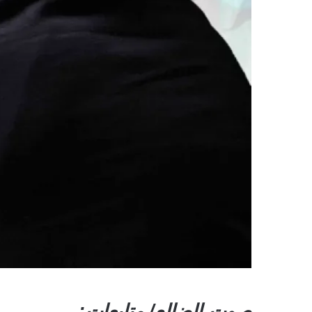
صوت الضالع/ متابعات: