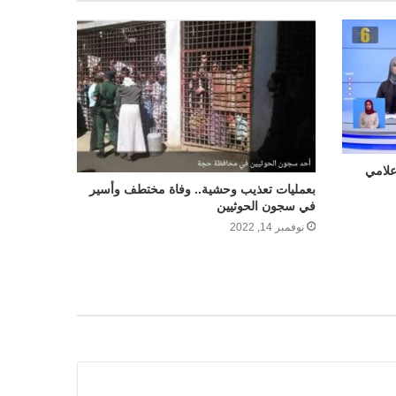
علامي
بعمليات تعذيب وحشية.. وفاة مختطف وأسير
في سجون الحوثيين
نوفمبر 14, 2022