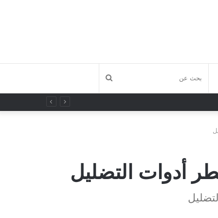
بحث
عن
ل
طر أدوات التضليل
لتضليل