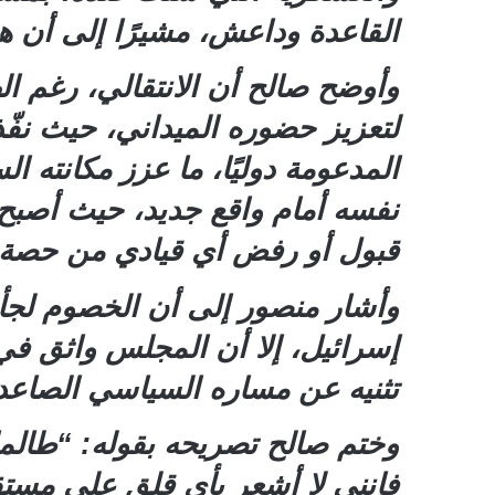
القاعدة وداعش، مشيرًا إلى أن ه
وأوضح صالح أن الانتقالي، رغم 
لتعزيز حضوره الميداني، حيث نف
المدعومة دوليًا، ما عزز مكانته
نفسه أمام واقع جديد، حيث أصبح
قبول أو رفض أي قيادي من حصة 
وأشار منصور إلى أن الخصوم لجأو
إسرائيل، إلا أن المجلس واثق في 
تثنيه عن مساره السياسي الصاعد
وختم صالح تصريحه بقوله: “طالما
فإنني لا أشعر بأي قلق على مستقب