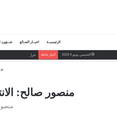
الرئيسيــة
اخبــار الضـالع
شــؤون ال
الخميس, يونيو 4 2026
أخبار عاجلة
جرائم قوى الاحتلال لن تس
ا
منصور صالح: الان
منصور 