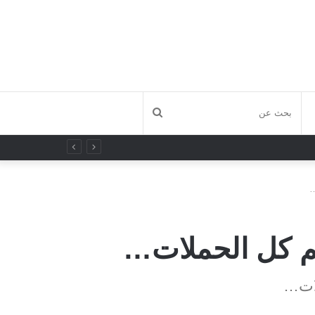
بحث
عن
ت…
رغم كل الحملات…
ملات…