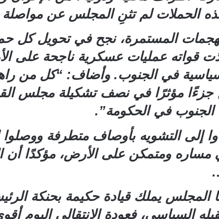
ذه الحملات لم تثنِ المجلس عن مواصلة 
الهجمات المستمرة، نجح في تحويل كل حم
ّذت قواته عمليات عسكرية ناجحة على ال
 السياسية في الجنوب. وأضاف: “كل من را
 جزءًا مؤثرًا في نصف تشكيلة مجلس الق
الجنوب في الحكومة”.
ا إلى التشويه بأوصاف متطرفة ووصلوا إل
مساره ومتمكن على الأرض، مؤكدًا أن الت
.
 المجلس يملك قيادة حكيمة بحنكة الرئي
له السياسي، فعودة الانتقالي اليوم أقوى