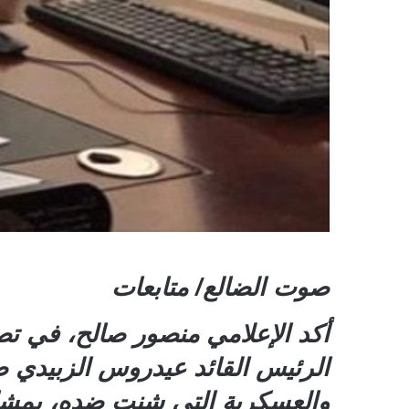
صوت الضالع/ متابعات
أكد الإعلامي منصور صالح، في تص
والعسكرية التي شنت ضده، بمشارك