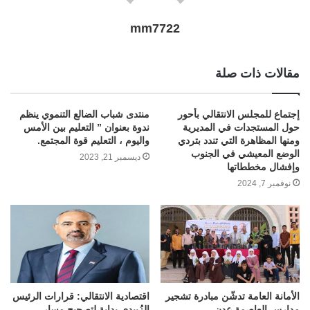
mm7722
مقالات ذات صلة
إجتماع للمجلس الانتقالي بأحور
منتدى شباب الضالع التنموي ينظم
حول المستجدات في المديرية
ندوة بعنوان ” التعليم بين الأمس
ومنها المظاهرة التي تندد بتردي
واليوم ، التعليم قوة المجتمع.
الوضع المعيشي في الجنوب
ديسمبر 21, 2023
وإفشال مخططاتها
نوفمبر 7, 2024
الأمانة العامة تدشّن مبادرة تشجير
اقتصادية الانتقالي: قرارات الرئيس
مدارس العاصمة عدن
الزُبيدي بداية لتصحيح مسار