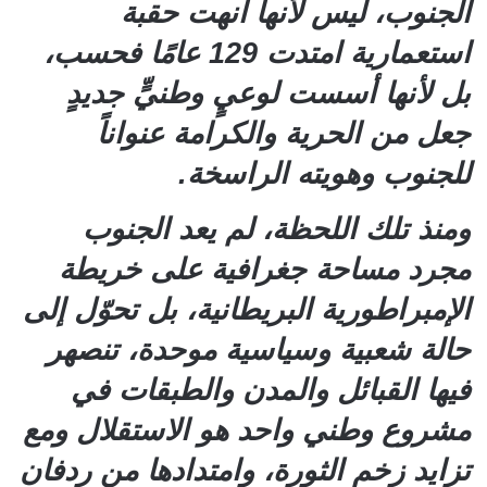
الجنوب، ليس لأنها أنهت حقبة
استعمارية امتدت 129 عامًا فحسب،
بل لأنها أسست لوعيٍ وطنيٍّ جديدٍ
جعل من الحرية والكرامة عنواناً
للجنوب وهويته الراسخة.
ومنذ تلك اللحظة، لم يعد الجنوب
مجرد مساحة جغرافية على خريطة
الإمبراطورية البريطانية، بل تحوّل إلى
حالة شعبية وسياسية موحدة، تنصهر
فيها القبائل والمدن والطبقات في
مشروع وطني واحد هو الاستقلال ومع
تزايد زخم الثورة، وامتدادها من ردفان