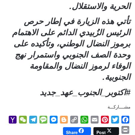
الحرية والاستقلال.
تأتي هذه الزيارة في إطار حرص
الرئيس الزُبيدي الدائم على الاهتمام
برموز النضال الوطني، وتأكيده على
وحدة الصف الجنوبي واستمرار نهج
الوفاء لرموز النضال والمقاومة
الجنوبية.
#اكتوبر_الجنوب_عهد_جديد
مشــــاركـــة
Y
W
T
M
M
B
C
W
E
P
T
F
a
e
e
e
e
l
o
h
m
i
w
a
P
Share
Post