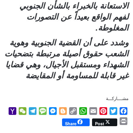
الاستعانة بالخبراء بالشأن الجنوبي
لفهم الواقع بعيداً عن التصورات
المغلوطة.
وشدد على أن القضية الجنوبية وهوية
الشعب حقوق أصيلة مرتبطة بتضحيات
الشهداء ومستقبل الأجيال، وهي قضايا
غير قابلة للمساومة أو المقايضة
مشــــاركـــة
Y
W
T
M
M
B
C
W
E
P
T
F
a
e
e
e
e
l
o
h
m
i
w
a
P
Share
Post
h
C
l
s
s
o
p
a
a
n
i
c
r