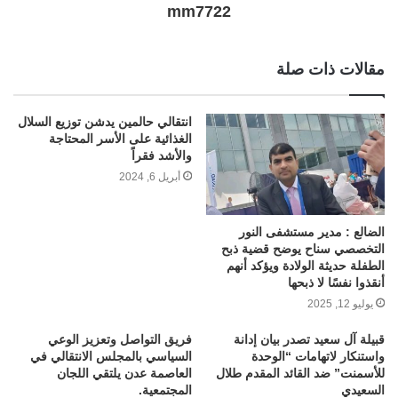
mm7722
مقالات ذات صلة
انتقالي حالمين يدشن توزيع السلال
الغذائية على الأسر المحتاجة
والأشد فقراً
أبريل 6, 2024
الضالع : مدير مستشفى النور
التخصصي سناح يوضح قضية ذبح
الطفلة حديثة الولادة ويؤكد أنهم
أنقذوا نفسًا لا ذبحها
يوليو 12, 2025
قبيلة آل سعيد تصدر بيان إدانة
فريق التواصل وتعزيز الوعي
واستنكار لاتهامات “الوحدة
السياسي بالمجلس الانتقالي في
للأسمنت” ضد القائد المقدم طلال
العاصمة عدن يلتقي اللجان
السعيدي
المجتمعية.