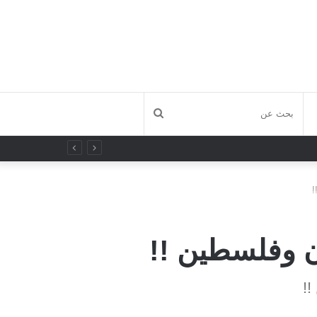
بحث
عن
!
آن وفلسطين !!
!!