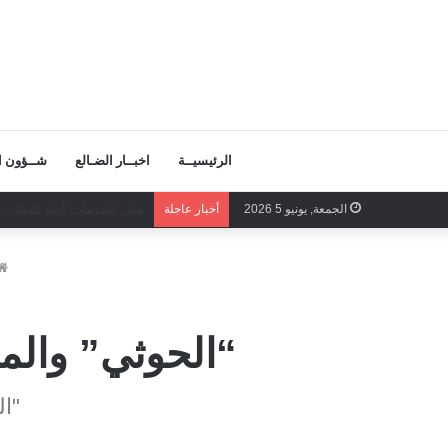
الرئيسيــة
اخبــار الضـالع
شــؤون ال
الجمعة, يونيو 5 2026
أخبار عاجلة
صفحات المجد تكتب بصمود ا
“الحوثي” والمل
"ال