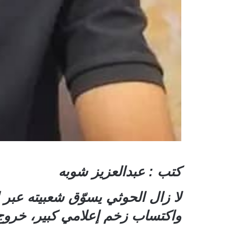
كتب : عبدالعزيز شوبه
لا زال الحوثي يسوّق شعبيته عب
واكتساب زخم إعلامي كبير، خروج ه