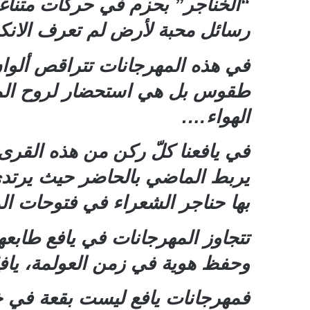
“الخناجر” بحزم في حركات متناغم
رسائل محبة لأرض لم تعرف الا
في هذه المهرجانات تتراقص ألوان 
طقوس بل هي استحضار لروح المك
الهواء….
في يافعنا كلّ ركن من هذه القرى
يربط الماضي بالحاضر حيث يرتدي
بها حناجر الشعراء في فتوحات ال
تتجاوز المهرجانات في يافع طابع
وحفظ هوية في زمن العولمة، يافع
فمهرجانات يافع ليست بقعة في خ