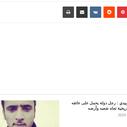
n
o
h
بينتيريست
مشاركة عبر البريد
طباعة
t
o
a
M
t
a
i
l
بيدي : رجل دولة يحمل على عاتقه
ريخية تجاه شعبه وأرضه