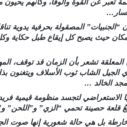
ة تعبر عن القوة والوقا، وكأنهم يحيون 
نكسار…
“الجنبيات” المصقولة بحرفية يدوية تناقلت
ان حيث يصبح كل إيقاع طبل حكاية وكل
 المعلقة تشعر بأن الزمان قد توقف، الم
 الجيل الشاب ثوب الأسلاف ويتغنون بذا
مجد الخالد …
ها الاستعراضي لتجسد منظومة قيمية فري
ُ قلعة حصينة تحمي “الزي” و”اللحن” و”
ارطة بل هي حالة شعورية إنها صوت ال