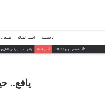
الرئيسيــة
اخبــار الضـالع
شــؤون ال
الخميس, يونيو 4 2026
أخبار عاجلة
يافع.. حيث يرقص التاريخ ع
يافع.. ح