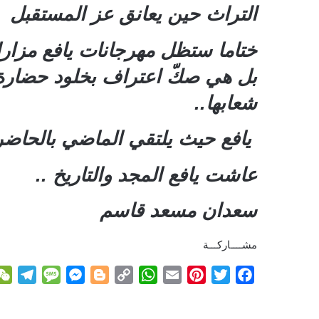
التراث حين يعانق عز المستقبل
ختاما ستظل مهرجانات يافع مزار
بل هي صكّ اعتراف بخلود حضارة أب
شعابها..
يافع حيث يلتقي الماضي بالحاضر 
عاشت يافع المجد والتاريخ ..
سعدان مسعد قاسم
مشــــاركـــة
T
M
M
B
C
W
E
P
T
F
e
e
e
l
o
h
m
i
w
a
l
s
s
o
p
a
a
n
i
c