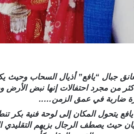
نق جبال “يافع” أذيال السحاب وحيث يكتب
أكثر من مجرد احتفالات إنها نبض الأرض و
رة ضاربة في عمق الزمن…..
افع يتحول المكان إلى لوحة فنية بكر ت
ديان حيث يصطف الرجال بزيهم التقليدي 