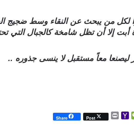
ا لكل من يبحث عن النقاء وسط ضجيج ال
ت إلا أن تظل شامخة كالجبال التي تحتضنه
ليصنعا معاً مستقبل لا ينسى جذوره ..
P
Y
W
Share
Post
r
a
e
i
h
C