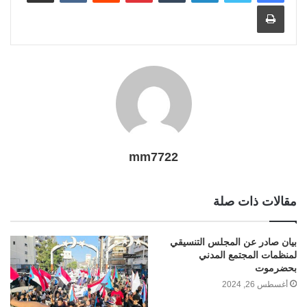
طباعة
a
a
e
g
r
n
p
e
r
o
i
m
e
k
p
s
k
l
r
t
mm7722
مقالات ذات صلة
بيان صادر عن المجلس التنسيقي
لمنظمات المجتمع المدني
بحضرموت
أغسطس 26, 2024