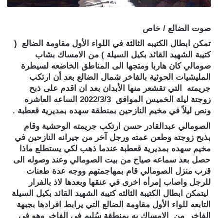
صوت الضالع / خاص
تمكن ابطال الكتيبه الثالثة في اللواء الأول مقاومة الضالع (
كتيبة الشهيد القائد بكيل السيلة ) من الامساك بشاب
صومالي كان هاربا ومتجها الى المناطق الخاضعه لسيطرة
المليشيات الحوثية بالفاخر شمال الضالع بعد أن ارتكب
جريمته التي تقشعر منها الأبدان بعد ان اقدم على ذبح
زوجتة ليلة الخميس الموافق 2022/3/3 الساعه العاشره
ونص ليلاً في مخيم النازحين بمنطقة سهده بمديرية قعطبة .
الصومالي عبدالقادر حسن ارتكب جريمته الوحشية وقام
بذبح زوجته وطعن عمته ورجل آخر من جيرانه النازحين في
مخيم سهده بمديرية قعطبة عندما ذهب لكي يستطلع ماذا
حصل بعد سماعه صياح من بيت الصومالي وعند وصوله الى
قرب منزل الصومالي قام بمهاجمتهم ووجه عدة طعنات
للرجل واصاب إمرأه اخرى في عنقها وبعدها لاذ بالفرار
ليتمكن ابطال الكتيبة الثالثه كتيبة الشهيد القائد بكيل السيلة
التابعه للواء الأول مقاومة الضالع التي يرابط افرادها بجبهة
الفاخر من الامساك به بمنطقة سُليم في الفاخر وهو في