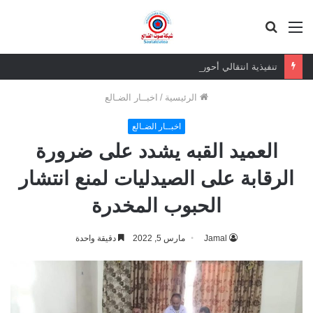
القائمة
بحث
عن
تنفيذية انتقالي أحور تعقد اجتماعها الدوري..وتشدد على توحيد الصف الجنوبي ومواجهة التحديات الراهنة
الرئيسية
/
اخبــار الضـالع
اخبــار الضـالع
العميد القبه يشدد على ضرورة
الرقابة على الصيدليات لمنع انتشار
الحبوب المخدرة
Jamal
مارس 5, 2022
دقيقة واحدة