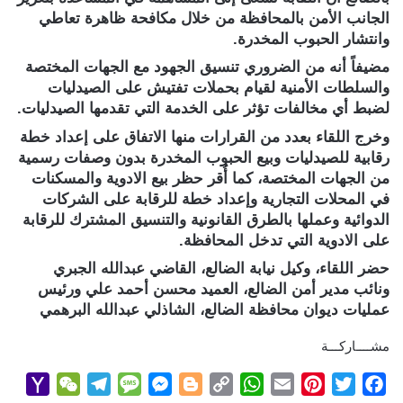
الجانب الأمن بالمحافظة من خلال مكافحة ظاهرة تعاطي
وانتشار الحبوب المخدرة.
مضيفاً أنه من الضروري تنسيق الجهود مع الجهات المختصة
والسلطات الأمنية لقيام بحملات تفتيش على الصيدليات
لضبط أي مخالفات تؤثر على الخدمة التي تقدمها الصيدليات.
وخرج اللقاء بعدد من القرارات منها الاتفاق على إعداد خطة
رقابية للصيدليات وبيع الحبوب المخدرة بدون وصفات رسمية
من الجهات المختصة، كما أُقر حظر بيع الادوية والمسكنات
في المحلات التجارية وإعداد خطة للرقابة على الشركات
الدوائية وعملها بالطرق القانونية والتنسيق المشترك للرقابة
على الادوية التي تدخل المحافظة.
حضر اللقاء، وكيل نيابة الضالع، القاضي عبدالله الجبري
ونائب مدير أمن الضالع، العميد محسن أحمد علي ورئيس
عمليات ديوان محافظة الضالع، الشاذلي عبدالله البرهمي
مشــــاركـــة
Y
W
T
M
M
B
C
W
E
P
T
F