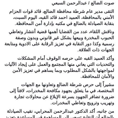
صوت الضالع / عبدالرحمن السبعي
التقى مدير عام شرطة محافظة الضالع، قائد قوات الحزام
الأمني بالمحافظة، العميد احمد قائد القبه، اليوم السبت،
بنقابة الصيادلة بالضالع في مكتبه بإدارة أمن المحافظة.
وناقش اللقاء، عدد من القضايا أهمها قضية أنتشار وتعاطي
الحبوب المخدرة وبيعها بشكل غير قانوني وبدون وصفة
رسمية وكذا دور النقابة في تعزيز الرقابة على الادوية ومتابعة
الجهات ذات العلاقة.
وأكد العميد القبه على حرصه الوقوف أمام المشكلات
والتحديات التي يعاني منها المجتمع والعمل على إيجاد الآليات
لمواجهتها بالشكل المطلوب وبما يساهم في تعزيز الأمن
والأمان للمحافظة.
مشيراً إلى حرص شرطة الضالع وتعاونها مع الجهات
المختصة، في ما يتعلق بجهود مكافحة المخدرات، لافتاً إلى
ضرورة تضافر الجهود بسرعة الإبلاغ عن محاولات تجارة
وتهريب وترويج وتعاطي المخدرات.
من جانبه، أكد الدكتور عبدالرحمن المحرابي، نقيب الصيادلة
بالضالع أن النقابة تسعى إلى المساهمة في المساعدة بتعزيز