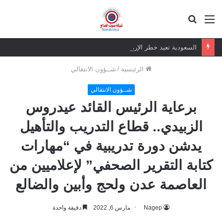
القائمة
بحث
عن
السعودية تعيد خطر الإرهاب الغاشم للجنوب العربي
الرئيسية
/
شــؤون الانتقالي
شــؤون الانتقالي
برعاية الرئيس القائد عيدروس
الزبيدي.. قطاع التدريب والتأهيل
يدشن دورة تدريبية في “مهارات
كتابة التقرير الصحفي” لإعلاميين من
العاصمة عدن ولحج وأبين والضالع
Nagep
مارس 6, 2022
دقيقة واحدة