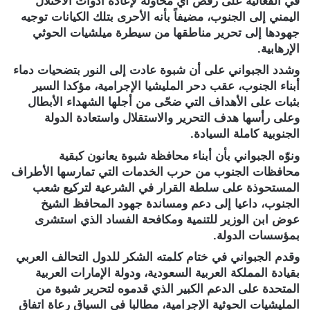
في الفعالية على رفض أي محاولة لإعادة أدوات الاحتلال
اليمني إلى الجنوب، مضيفاً بأنه الأحرى بتلك الكيانات توجيه
جهودها إلى تحرير مناطقها من سيطرة ميلشيات الحوثي
الإرهابية.
وشدد الجبواني على أن شبوة عادت إلى النور بتضحيات دماء
أبناء الجنوب، عقب دحر المليشيا الإجرامية، مؤكدا السير
بثبات على الأهداف التي ضحّى من أجلها الشهداء الأبطال
وعلى رأسها هدف التحرير والاستقلال واستعادة الدولة
الجنوبية كاملة السيادة.
ونوّه الجبواني بأن أبناء محافظة شبوة يعانون كبقية
محافظات الجنوب من حرب الخدمات التي تمارسها الأطراف
المستحوذة على سلطة القرار في الشرعية لتركيع شعب
الجنوب، داعيا إلى دعم ومساندة جهود المحافظ الشيخ
عوض ابن الوزير للتنمية ومكافحة الفساد الذي استشرى
بمؤسسات الدولة.
وقدم الجبواني في ختام كلمته الشكر للدول التحالف العربي
بقيادة المملكة العربية السعودية، ودولة الإمارات العربية
المتحدة على الدعم الكبير الذي قدموه لتحرير شبوة من
المليشيات الحوثية الإجرامية، مطالبا في السياق رعاة اتفاق