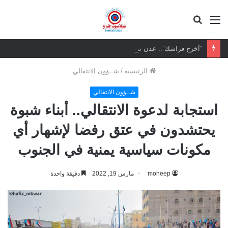
القائمة
بحث
عن
“أخرج فراشك”.. عدن تفترش الشوارع هربًا من حرّ المنازل وعجز الكهرباء
الرئيسية
/
شــؤون الانتقالي
شــؤون الانتقالي
‏استجابة لدعوة الانتقالي.. أبناء شبوة
يحتشدون في عتق رفضا لإشهار أي
مكونات سياسية يمنية في الجنوب
moheep
مارس 19, 2022
دقيقة واحدة