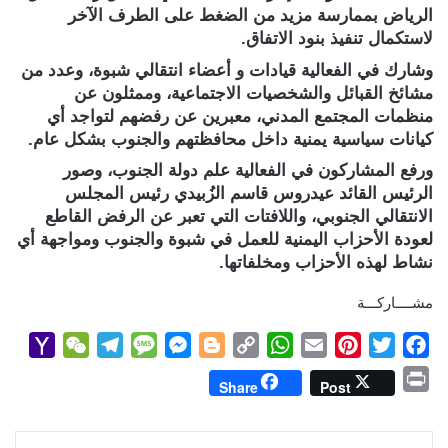
الرياض بممارسة مزيد من الضغط على الطرف الآخر
لاستكمال تنفيذ بنود الاتفاق.
وشارك في الفعالية قيادات و أعضاء انتقالي شبوة، وعدد من
مشائخ القبائل والشخصيات الاجتماعية، وممثلون عن
منظمات المجتمع المدني، معبرين عن رفضهم لتواجد أي
كيانات سياسية يمنية داخل محافظتهم والجنوب بشكل عام.
ورفع المشاركون في الفعالية علم دولة الجنوب، وصور
الرئيس القائد عيدروس قاسم الزُبيدي رئيس المجلس
الانتقالي الجنوبي، واللافتات التي تعبر عن الرفض القاطع
لعودة الأحزاب اليمنية للعمل في شبوة والجنوب ومواجهة أي
نشاط لهذه الأحزاب ومخلفاتها.
مشــــاركـــة
Y
W
T
M
M
B
C
W
E
P
T
F
a
e
e
e
e
l
o
h
m
i
w
a
P
Share
Post
h
C
l
s
s
o
p
a
a
n
i
c
r
o
h
e
s
s
g
y
t
i
t
t
e
i
لينكدإن
بينتيريست
مشاركة عبر البريد