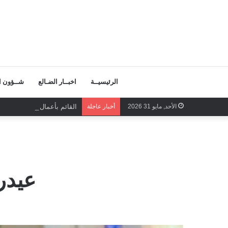
الرئيسيــة
اخبــار الضـالع
شــؤون ال
الأحد, مايو 31 2026
أخبار عاجلة
القائم بأعمال الأمين العام
عيدر