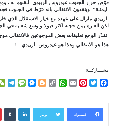
فوّض حرار الجنوب عيدروس الزبيدي لثقتهم به ، وم
اليمننة” وينقدون الانتقالي بانه فرّط في الجنوب فجدي
الزبيدي مازال على عهده مع خيار الاستقلال الذي خارت
لكن العبرة بمن حجته اكثر قبولا واوسع شعبية في ا
نقدّر الوجع تعليقات بعض الموجوعين فالانتقالي مو
هذا هو الانتقالي وهذا هو عيدروس الزبيدي ..!!
مشــــاركـــة
T
M
M
B
C
W
E
P
T
F
e
e
e
l
o
h
m
i
w
a
l
s
s
o
p
a
a
n
i
c
e
s
s
g
y
t
i
t
t
e
لينكدإن
g
a
e
g
L
s
l
e
t
b
فيسبوك
تويتر
r
g
n
e
i
A
r
e
o
a
e
g
r
n
p
e
r
o