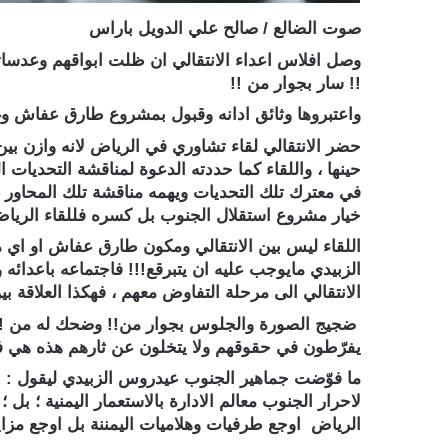
صوت الضالع / صالح علي الدويل باراس
وصل افلاس اعداء الانتقالي ان ظلت ابواقهم وعدسات
!! سار بجوار من !!
واعتبروها وثائق ادانه وقبول بمشروع طارق عفاش وغ
حضر الانتقالي لقاء تشاوري في الرياض لانه وازن ب
حينها ، واللقاء كما حددته الدعوة لمناقشة التحديا
في معترك تلك التحديات ويهمه مناقشة تلك المحاور
خيار مشروع استقلال الجنوب بل كسره فللقاء الرياض
اللقاء ليس بين الانتقالي ومكون طارق عفاش او اي م
الزبيدي مايوجب عليه ان يتبرقع!!! فاجتماعه باعدائه
الانتقالي الى مرحلة التفاوض معهم ، فهكذا العلاقة بين
ضجيج الصورة والجلوس بجوار من!! وضحك له من !! ا
يفرّطون في حقوقهم ولا يتخلون عن ثارهم هذه هي 
ما فوّضت جماهير الجنوب عيدروس الزبيدي ليقول : لا
لاحرار الجنوب معالم الادارة بالاستعمار اليمنية ؛ ب
الرياض اوجع طرفيات وهلاميات اليمننة بل اوجع مزايدين