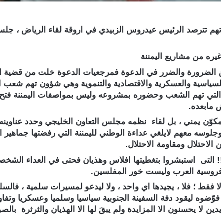
هم تترصد الرئيس عيدروس الزبيدي في اروقة لقاء الرياض ، جلس
يره من مشاريع اليمننة
ين الضرورة والضرر في الدعوة فمرجعيات الدعوة خلت من قضية ا
ت السياسية والعسكرية والاقتصادية والتنموية وهي شؤون تهم شعب
 التي تهم الشعب وحضوره بمشروعه وليس بمواصفات اليمننة فتح 
 مابعده.
كوّن يمني ، بل لقاء نظمه مجلس التعاون الخليجي وحدد عناوينه و
 وجلوسه معهم لايلغي عداءة الوطني لليمننة التي رفضتها جماهير
 الاحتلال ومقاومة الاحتلال.
لتى استبشروا بتغطيتها افلاس وهذيان فحتى في العداء الشخصي 
فروسية العرب وليست خور المفلسين.
 فقط ؛ فلا ، يجيدها اي واحد ، ولا ليدعو لمسيرات سلمية ، فالس
ل ؛ فوّضوه ليقود دفة السفينة الجنوبية سياسيا وسلميا وعسكريا و
 لا يحسنون الا المزايدة ولم يبقَ لها الا الهذيان والثرثرة بالصو