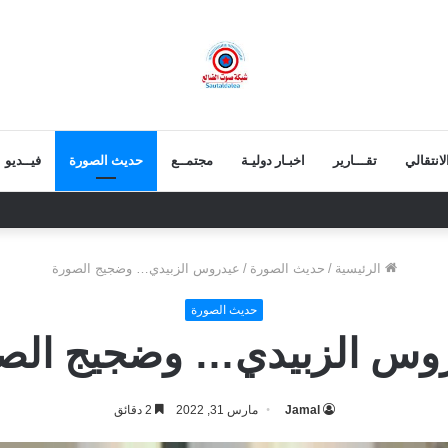
انتقالي
تقـــارير
اخبـار دوليـة
مجتمــع
حديث الصورة
فيــديو
 يعزي بوفاة الشيخ أبو بكر أحمد علي بن مسعود القاضي
الرئيسية
/
حديث الصورة
/
عيدروس الزبيدي… وضجيج الصورة
حديث الصورة
وس الزبيدي… وضجيج الص
Jamal
مارس 31, 2022
2 دقائق