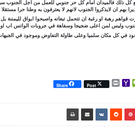
ع كل ذلك فالميدان امام كل حر جنوبي للعمل من اجل الجنوب س
را بهم ان لايذكروا الجنوب لانهم لا يعترفون به وطنا حرا مستقلا 
 قواهم رهبة او رغبة ان تتحمل تبعاته واصبحوا ابواق لليمننة بل 
لجنوب وليس لمن اعلى ضجيجا وسفاهة في جروبات الواتس اب او غ
جود في كل مكان سلميا وعلى طاولة التفاوض وموجود في الجبهات
P
Y
W
Share
Post
r
a
e
i
h
C
n
o
h
بينتيريست
مشاركة عبر البريد
طباعة
t
o
a
M
t
a