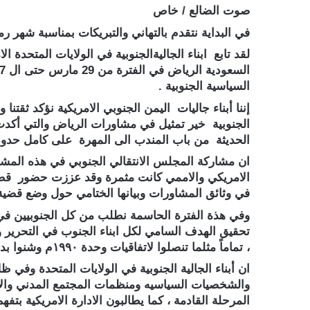
صوت الضالع / خاص
في البداية نتقدم بالتهاني والتبريكات بمناسبة شهر رمض
لقد تابع ابناء الجاليةالجنوبية في الولايات المتحدة 
السياسية الجنوبية .
إننا أبناء جاليات اليمن الجنوبي الامريكية نؤكد ثقتنا
الجنوبية خير تمثيل في مشاورات الرياض والتي أكدت 
الحديثة من باب المندب الى المهرة على كامل حدود عام ١٩٩٠ م وانتزاع الاعتراف الدولي والإ
ان مشاركة المجلس الانتقالي الجنوبي في هذه المشاو
الامريكي والاممي كانت مثمرة وقد عززت حضور قضية
في وثائق المشاورات وبيانها الختامي حول وضع قضية 
وفي هذة الفترة الحاسمة نطلب من كل الجنوبيين في ا
تحقيق الهدف السامي لكل ابناء الجنوب في التحرير وا
، تماماً مثلما تنصلوا لاتفاقيات وحدة ١٩٩٠م وشنوا بدلاً من ذلك الحرب العدوانية على الجنوب في العام ١٩٩٤ وبعدها في العام ٢٠١٥ والتي لازالت قائمة حتى اليوم .
ان أبناء الجالية الجنوبية في الولايات المتحدة وف
والشخصيات السياسيه ومنظمات المجتمع المدني والاعلا
المرحلة القادمة ، كما يطالبون الادارة الامريكية ب