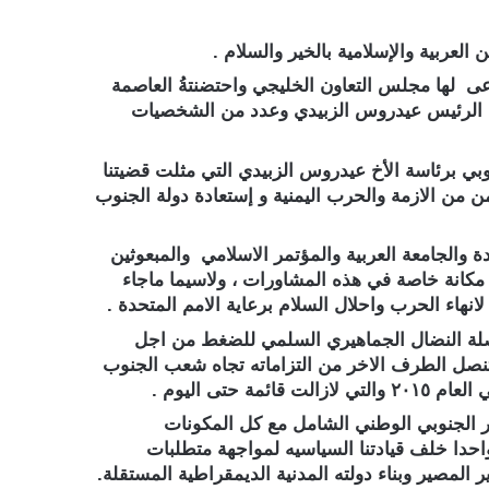
العربية والإسلامية بالخير والسلام .
ي دعى لها مجلس التعاون الخليجي واحتضنتةُ العاصمة
نتقالي الجنوبي بقياده الرئيس عيدروس الزبيدي وعدد من الشخصيات
لجنوبي برئاسة الأخ عيدروس الزبيدي التي مثلت قضيتنا
 من الازمة والحرب اليمنية و إستعادة دولة الجنوب
والجامعة العربية والمؤتمر الاسلامي والمبعوثين
كانة خاصة في هذه المشاورات ، ولاسيما ماجاء
هاء الحرب واحلال السلام برعاية الامم المتحدة .
واصلة النضال الجماهيري السلمي للضغط من اجل
ايتنصل الطرف الاخر من التزاماته تجاه شعب الجنوب
ار الجنوبي الوطني الشامل مع كل المكونات
احدا خلف قيادتنا السياسيه لمواجهة متطلبات
المصير وبناء دولته المدنية الديمقراطية المستقلة.