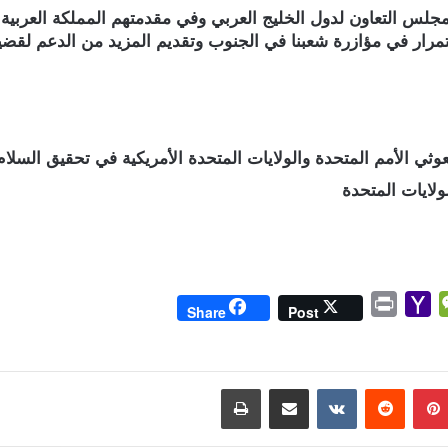
مجلس التعاون لدول الخليج العربي وفي مقدمتهم المملكة العربية 
ار في مؤازرة شعبنا في الجنوب وتقديم المزيد من الدعم لقضيته ال
وثي الأمم المتحدة والولايات المتحدة الأمريكية في تحقيق السلا
ولايات المتحدة
P
Y
W
Share
Post
r
a
e
i
h
C
n
o
h
بينتيريست
مشاركة عبر البريد
طباعة
t
o
a
M
t