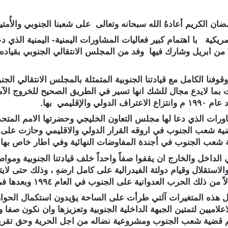
ان الكريم أعادهُ الله سبحانه وتعالى على شعبنا الجنوبي والأُمتين 
الامريكية با اهتمام كبير فعاليات المشاورات اليمنية- اليمنية الذ
السعودية الرياض في الفترة من 29 مارس حتى ال 7 من ابريل وشارك فيها وفد من المجلس الا
 ووقوفنا الكامل مع قيادتنا الجنوبية المتمثلة بالمجلس الانتقالي ا
بما لايدع مجال للشك انها تسير في الطريق الصحيح للخروج الآمن
قليمي بها.
رات الذي دعا لها مجلس التعاون الخليجي وحضرتها الامم المتحدة 
 شعب الجنوب في اروقه القرار الدولي والاقليمي وحازت على م
شعب الجنوب في أجندة المفاوضات النهائية وفي اطار خاص بها لان
لداخل والخارج ان يقفوا صفاً واحداً خلف قيادتنا الجنوبية وم
لاستقلال وقيام دولتة الفيدرالية على كامل ارضهِ ، وذلك حتى ل
ي ظل هذه المتغيرات آلتي طرأت على الساحة يؤيدون استكمال الحو
ميين لتمتين الجبهة الداخلية الجنوبية وتعزيزها وان نكون صفا و
تفهم قضية شعب الجنوب ومشروعية نضاله من اجل الحرية وحق تقرير 