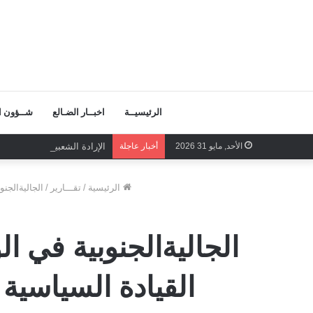
الرئيسيــة
اخبــار الضـالع
شــؤون ال
الأحد, مايو 31 2026
أخبار عاجلة
الإرادة الشعبية الجنوبية تح
الرئيسية
/
تقـــارير
/
الجاليةالجنو
الجاليةالجنوبية في ال
القيادة السياسية