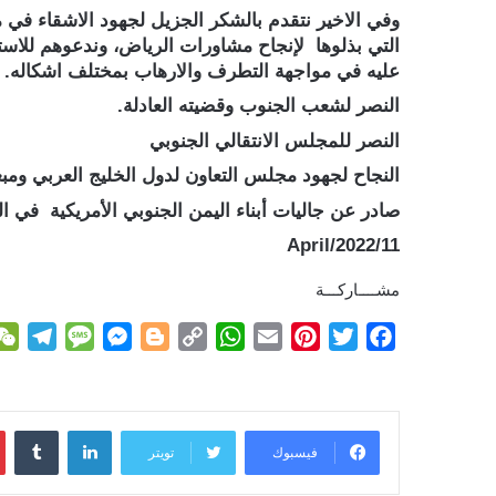
وفي الاخير نتقدم بالشكر الجزيل لجهود الاشقاء في 
التي بذلوها لإنجاح مشاورات الرياض، وندعوهم للاستمر
عليه في مواجهة التطرف والارهاب بمختلف اشكاله.
النصر لشعب الجنوب وقضيته العادلة.
النصر للمجلس الانتقالي الجنوبي
النجاح لجهود مجلس التعاون لدول الخليج العربي ومبع
صادر عن جاليات أبناء اليمن الجنوبي الأمريكية في ال
11/April/2022
مشــــاركـــة
T
M
M
B
C
W
E
P
T
F
e
e
e
l
o
h
m
i
w
a
l
s
s
o
p
a
a
n
i
c
e
s
s
g
y
t
i
t
t
e
لينكدإن
g
a
e
g
L
s
l
e
t
b
فيسبوك
تويتر
r
g
n
e
i
A
r
e
o