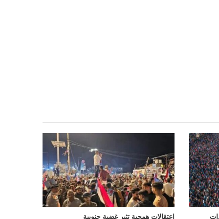
ات
اعتقالات همجية تثير غضبة جنوبية