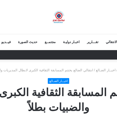
انتقالي
تقـــارير
اخبـار دوليـة
مجتمــع
حديث الصورة
فيــديو
نية.. قيمة الرئيس الزبيدي أكبر من إزالة صوره
اخبــار الضـالع
/
انتقالي الضالع يختتم المسابقة الثقافية الكبرى لابطال المديريات وا
اخبــار الضـالع
تم المسابقة الثقافية الكبرى
والضبيات بطلاً