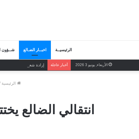
الرئيسيــة
اخبــار الضـالع
شــؤون ال
الأربعاء, يونيو 3 2026
أخبار عاجلة
إرادة شعبية تحمي إدارة وط
الرئيسية
/
انتقالي الضالع يخت