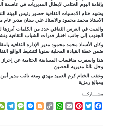
بإقامة اليوم الختامي لابطال المديريات في عاصمة ا
وشهد ختام الامسيات الثقافية حضور رئيس الهيئة التن
الاستاذ محمد محمود والاستاذ علي سنان مدير عام مك
والقيت في العرس الثقافي عدد من الكلمات أبرزها لل
الجنوب إلى جانب اختبار قدرات الشباب الثقافية ونشر
وكان الأستاذ محمد محمود مدير الإدارة الثقافية بان
ضمن خطة القيادة المحلية سنويا لتنشيط الواقع الثق
هذا واسفرت منافسات المسابقة الختامية عن إحراز الف
وحل ثالثا مديرية الحصين
وعقب الختام كرم العميد مهدي ومعه نائب مدير أمن ا
ومبالغ رمزية
مشــــاركـــة
T
M
M
B
C
W
E
P
T
F
e
e
e
l
o
h
m
i
w
a
l
s
s
o
p
a
a
n
i
c