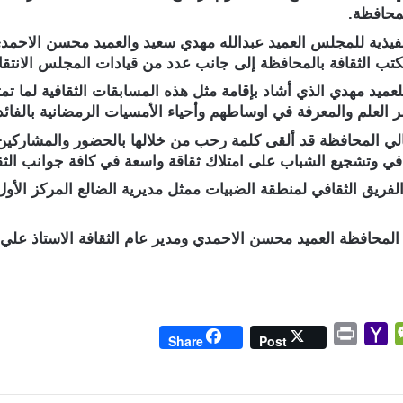
لمحافظة.
فيذية للمجلس العميد عبدالله مهدي سعيد والعميد محسن الاحمدي 
تب الثقافة بالمحافظة إلى جانب عدد من قيادات المجلس الانتقال
عميد مهدي الذي أشاد بإقامة مثل هذه المسابقات الثقافية لما 
 العلم والمعرفة في اوساطهم وأحياء الأمسيات الرمضانية بالفائ
تقالي المحافظة قد ألقى كلمة رحب من خلالها بالحضور والمشاركين 
افي وتشجيع الشباب على امتلاك ثقاقة واسعة في كافة جوانب الث
ريق الثقافي لمنطقة الضبيات ممثل مديرية الضالع المركز الأول ف
لمحافظة العميد محسن الاحمدي ومدير عام الثقافة الاستاذ علي سن
P
Y
W
Share
Post
r
a
e
i
h
C