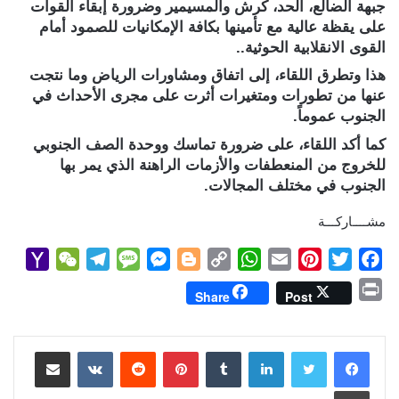
جبهة الضالع، الحد، كرش والمسيمير وضرورة إبقاء القوات
على يقظة عالية مع تأمينها بكافة الإمكانيات للصمود أمام
القوى الانقلابية الحوثية..
هذا وتطرق اللقاء، إلى اتفاق ومشاورات الرياض وما نتجت
عنها من تطورات ومتغيرات أثرت على مجرى الأحداث في
الجنوب عموماً.
كما أكد اللقاء، على ضرورة تماسك ووحدة الصف الجنوبي
للخروج من المنعطفات والأزمات الراهنة الذي يمر بها
الجنوب في مختلف المجالات.
مشــــاركـــة
Y
W
T
M
M
B
C
W
E
P
T
F
a
e
e
e
e
l
o
h
m
i
w
a
P
Share
Post
h
C
l
s
s
o
p
a
a
n
i
c
r
o
h
e
s
s
g
y
t
i
t
t
e
i
b
t
e
l
s
لينكدإن
L
g
e
بينتيريست
a
g
a
o
مشاركة عبر البريد
n
M
t
r
g
n
e
i
A
r
e
o
t
طباعة
a
a
e
g
r
n
p
e
r
o