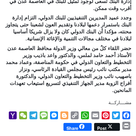
إدارة البنك تسعى لوجود تمثيل للبنك في العاصمة عدن في
أقرب وقت ممكن.
وجدد عميد المديرين التنفيذيين للبنك الدولي، التزام إدارة
البنك باستمرار دعمها لبلادنا وتقديم العون لشعبنا حتى يتجاوز
محنته، مؤكدا أن البنك الدولي كان ولا يزال شريكا أساسيا
لبلادنا في مختلف مجالات التنمية والإغاثة الإنسانية.
حضر اللقاء كلٌ من معالي وزير الدولة محافظ العاصمة عدن
الأستاذ أحمد حامد لملس، والدكتور واعد باذيب وزير
التخطيط والتعاون الدولي في حكومة المناصفة، وعماد محمد
مدير مكتب نائب رئيس مجلس القيادة الرئاسي، ونزار
باصهيب نائب وزير التخطيط والتعاون الدولي، والدكتورة
أفراح الزوبة مدير الجهاز التنفيذي لتسريع استيعاب تعهدات
المانحين.
مشــــاركـــة
Y
W
T
M
M
B
C
W
E
P
T
F
a
e
e
e
e
l
o
h
m
i
w
a
P
Share
Post
h
C
l
s
s
o
p
a
a
n
i
c
r