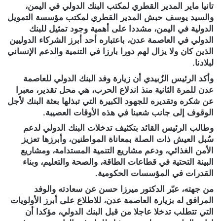
تانيا ماير المدير القطري لمكتب البنك الدولي في اليمن،
والسيد يوسف حبش المدير القطري لمكتب مؤسسة التمويل
الدولية في اليمن، مشددا على أهمية وجود تمثيل للبنك
الدولي في العاصمة عدن، باعتباره أحد أبرز الشركاء الدوليين
الذين كان ولا يزال لهم دورا بارزا في التنمية والدعم الإنساني
لبلادنا.
وأكد الرئيس الزُبيدي أن زيارة وفد البنك الدولي للعاصمة
عدن للمرة الثانية منذ اندلاع الحرب، هي محل تقدير، معبرا
عن شكره وتقديره للجهود الكبيرة التي تبذلها بعثة البنك لأجل
الوقوف إلى جانب شعبنا في هذه الأوقات العصيبة.
وطالب الرئيس القائد بتكثيف تدخلات البنك الدولي لدعم
سُبل العيش ذات الصلة بمعاناة المواطنين، وأبرزها تعزيز
الأمن الغذائي، ودعم مشاريع التنمية المستدامة، ومشاريع
البينة التحتية في قطاعات الطاقة، والصحة والتعليم، وبناء
القدرات في المؤسسات الحكومية.
من جهته، عبّر الدكتور ميرزا حسن عن سعادته والوفد
المرافق له بزيارة العاصمة عدن، للاطلاع على أبرز الأولويات
التي تتطلب تدخلا عاجلا من قبل البنك الدولي، مؤكدا أن