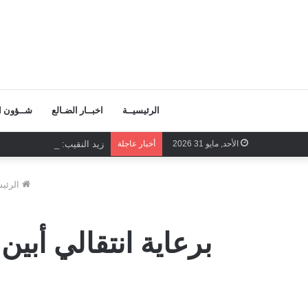
الرئيسيــة
اخبــار الضـالع
شــؤون ال
الأحد, مايو 31 2026
أخبار عاجلة
زيد النقيب: الإرادة الشعبية
الرئيس
برعاية انتقالي أبي