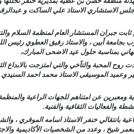
هدته منطقة حصن بن عطية بمديرية خنفر تخللها و
جلس الاستشاري الاستاذ علي الساكت و عبدالرق
بت جبران المستشار العام لمنظمة السلام والتنم
ب بجامعة أبين ، والاستاذ رفيق العطوي رئيس الل
اني بمناسبة حلول عيد الاضحى المبارك،
دت روح المحبة والتآخي والتي امتزجت بالابداع ال
ير وعميد الموسيقى الاستاذ محمد احمد السنيدي 
عيدية ومعبرين عن امتناهم للجهات الراعية والمن
ة والفعاليات الثقافية والفنية.
 بانتقالي خنفر الاستاذ اسامه الموقري ، والش
معمر شيخ ، وعدد من الشخصيات الأكاديمية والاجت