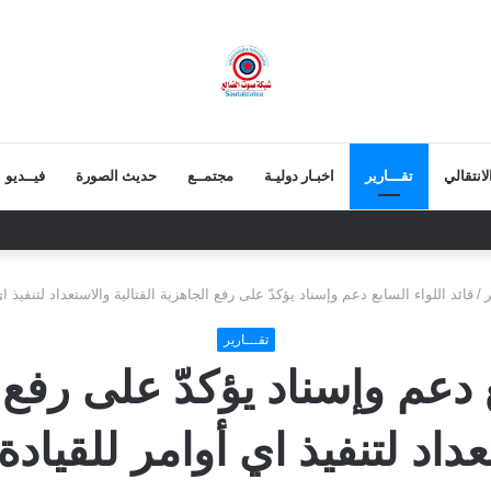
انتقالي
تقـــارير
اخبـار دوليـة
مجتمــع
حديث الصورة
فيــديو
نية.. قيمة الرئيس الزبيدي أكبر من إزالة صوره
ر
/
قائد اللواء السابع دعم وإسناد يؤكدّ على رفع الجاهزية القتالية والاستعداد لتنفيذ اي 
تقـــارير
ع دعم وإسناد يؤكدّ على رفع ا
داد لتنفيذ اي أوامر للقيادة 