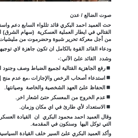
صوت الضالع / عدن
حث العميد احمد البكري قائد تللواء السابع دعم واسن
القتالي في ايطار العملية العسكرية (سهام الشرق) ال
من أجل معركة تحرير شبوة وحضرموت من مليشيات ال
ودعاء القائد القوة بالكامل ان تكون جاهزة لاي توج
وشدد القائد علئ الآتي:-
رفع الجاهزية القتالية لجميع الضباط وصف وجنود ال
استدعاء أصحاب الرخص والإجازات ،مع عدم منج إج
الحفاظ علئ العهد الشخصية والخاصة وصيانتها.
عدم الخروج من المعسكر حتئ اشعار اخر.
الاستعداد لأي طارئ في اي مكان وزمان.
وقال العميد احمد محمود البكري ان القيادة العسكر
التي توكل اليها وسنكون في المقدمة.
وأكد العميد البكري علئ السير خلف القيادة السياسية