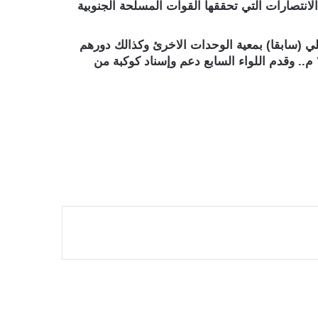
انتصارات التي تحققها القوات المسلحة الجنوبية
كان لهم دور في مكافحة الإرهاب في العاصمة عدن في ٢٠١٦ م كتيبة الاسرائيلي (سابقا) بمعية الوحدات الاخرئ وكذالك دورهم
المحوري في عكد بالعين والشيخ سالم والطرية والمحفد في محاربة َإيقاف القوات الغازية القادمة من مأرب في ٢٠١٩ م.. وقدم اللواء السابع دعم وإسناد كوكبة من