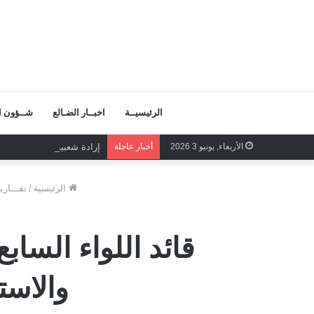
الرئيسيــة
اخبــار الضـالع
شــؤون ال
الأربعاء, يونيو 3 2026
أخبار عاجلة
إرادة شعبية تحمي إدارة وط
الرئيسية
/
تقـــاري
قائد اللواء الساب
والاستع