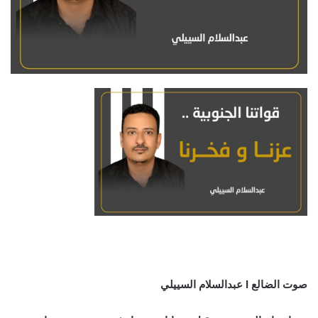
صوت الضالع I عبدالسلام السييلي