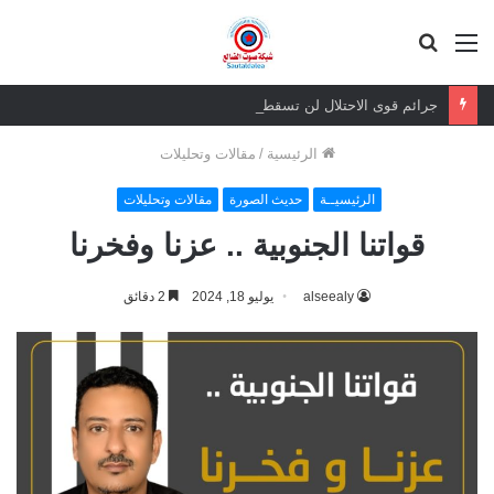
القائمة
بحث
عن
جرائم قوى الاحتلال لن تسقط بالتقادم.. وعزيمة الجنوبيين لن تنكسر
الرئيسية
/
مقالات وتحليلات
الرئيسيــة
حديث الصورة
مقالات وتحليلات
قواتنا الجنوبية .. عزنا وفخرنا
alseealy
يوليو 18, 2024
2 دقائق