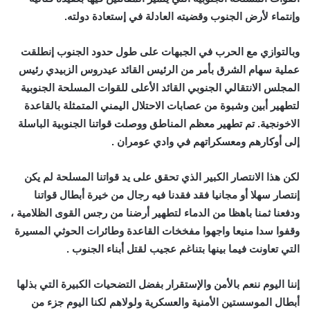
وإنتماء لأرض الجنوب وقضيته العادلة في إستعادة دولته.
وبالتوازي مع الحرب في الجبهات على طول حدود الجنوب إنطلقت
عملية سهام الشرق بأمر من الرئيس القائد عيدروس الزبيدي رئيس
المجلس الانتقالي الجنوبي القائد الأعلى للقوات المسلحة الجنوبية
لتطهير أبين وشبوة من عصابات الاحتلال اليمني المتمثلة بالقاعدة
الاخونجية. تم تطهير معظم المناطق ووصلت قواتنا الجنوبية الباسلة
إلى أوكارهم ومعسكراتهم في وادي عومران .
لكن هذا الانتصار الكبير الذي تحقق على يد قواتنا المسلحة لم يكن
إنتصار سهلا أو مجانيا فقد فقدنا فيه رجال من خيرة أبطال قواتنا
ودفعنا ثمنا باهظا من الدماء لتطهير أرضنا من رجس القوى الظلامية ،
وقفوا سدا منيعا واجهوا مفخخات القاعدة وطائرات الحوثي المسيرة
التي تعاونت فيما بينها بتناغم عجيب لقتل أبناء الجنوب .
إننا اليوم ننعم بالأمن والإستقرار بفضل التضحيات الكبيرة التي بذلها
أبطال الموسستين الأمنية والعسكرية ولولاهم لكنا اليوم جزء من