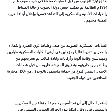
بعد إجتياح الجنوب من قبل عصابات صنعاء في حرب صيف عام
1994م الظالمة تم تفكيك جيش دولة الجنوب وإحالة الضباط
والقيادات الأمنية والعسكرية إلى التقاعد قسريا وإحلال أبناء العربية
اليمنية محلهم .
القيادات العسكرية الجنوبية من صف وظباط ذوي الخبرة والكفاءة
والمدربين تدريبا عاليا ومؤهلين في أرقى الكليات العسكرية طيارين
ومهندسين وقادة ألوية وأركانات وقادة كتائب تم تسريحهم من
وظائفهم ومحاربتهم وتضييق المعيشة عليهم من قبل عصابات
الإحتلال اليمني كنوع من حماية مايسمى بالوحدة ، من خلال محاربة
المدافعين عن دولة الجنوب.
إستمر الحال إلى أن تم تأسيس جمعية المتقاعدين العسكريين
والمدنيين في ردفان إيذانا ببدء الحراك الجنوبي السلمي في