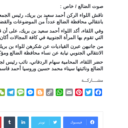
صوت الضالع / خاص :
ناقش اللواء الركن أحمد سعيد بن بريك، رئيس الجمعي
بانتقالي محافظة الضالع عدداً من الموضوعات والقضا
وفي اللقاء، أكد اللواء أحمد سعيد بن بريك، على أن قي
التي تقوم بها المرأة الجنوبية في كافة المجالات أكا
من جانبهن عبرن القياديات عن شكرهن للواء بن بريك،
الانتقالي الجنوبي نيابة عن نساء محافظة الضالع 
حضر اللقاء، المحامية سهام الردفاني، نائب رئيس ل
الضالع ونائبتها سيناء محمد حسين وروسيا أحمد قاسم
مشــــاركـــة
T
M
M
B
C
W
E
P
T
F
e
e
e
l
o
h
m
i
w
a
l
s
s
o
p
a
a
n
i
c
e
s
s
g
y
t
i
t
t
e
لينكدإن
g
a
e
g
L
s
l
e
t
b
فيسبوك
تويتر