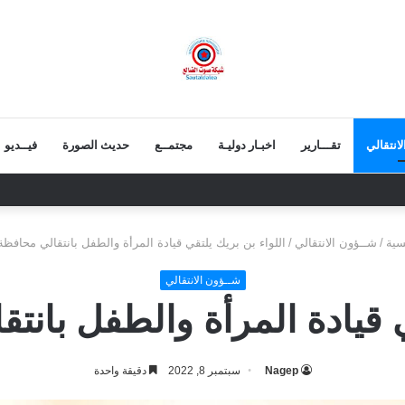
انتقالي
تقـــارير
اخبـار دوليـة
مجتمــع
حديث الصورة
فيــديو
قط بالتقادم.. وعزيمة الجنوبيين لن تنكسر
سية
/
شــؤون الانتقالي
/
اللواء بن بريك يلتقي قيادة المرأة والطفل بانتقالي محافظة
شــؤون الانتقالي
ي قيادة المرأة والطفل بانت
Nagep
سبتمبر 8, 2022
دقيقة واحدة