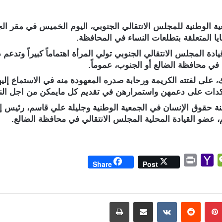
ة الوطنية للمجلس الانتقالي الجنوبي، اليوم الخميس في مقر الج
يا المتعلقة بتطلعات النساء في المحافظة.
ادة المجلس الانتقالي الجنوبي تولي المرأة اهتماماً كبيراً وتدعم
ن في محافظة الضالع أو الجنوب، عموماً.
 على لفتته الكريمة ورحابة صدره المعهودة منه في الاستماع إل
ومؤكدات على دعمهن واستمرارهن في تقديم كل مايمكن من اجل ال
جنة حقوق الإنسان في الجمعية الوطنية وجليلة علي قاسم، رئيس إ
، عضو القيادة المحلية المجلس الانتقالي في محافظة الضالع.
P
Y
W
Share
Post
r
a
e
i
h
C
n
o
h
بينتيريست
مشاركة عبر البريد
طباعة
t
o
a