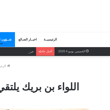
الرئيسيــة
اخبــار الضـالع
شــؤون ال
الخميس, يونيو 4 2026
أخبار عاجلة
جرائم قوى الاحتلال لن تس
الرئي
اللواء بن بريك يلتق