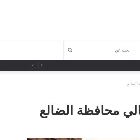
بحث
عن
 الضالع
قالي محافظة الضالع