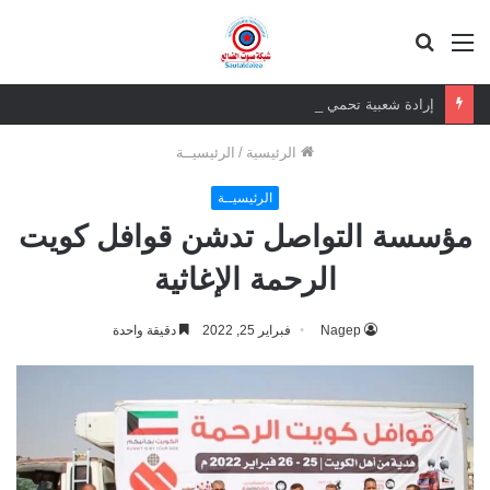
القائمة
بحث
عن
إرادة شعبية تحمي إدارة وطنية.. قيمة الرئيس الزبيدي أكبر من إزالة صوره
الرئيسية
/
الرئيسيــة
الرئيسيــة
مؤسسة التواصل تدشن قوافل كويت
الرحمة الإغاثية
Nagep
فبراير 25, 2022
دقيقة واحدة