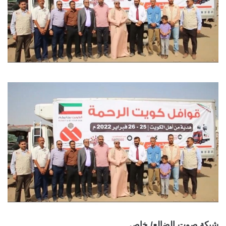
شبكة صوت الضالع/ خاص