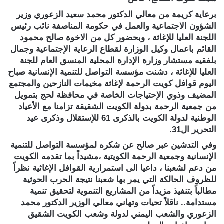
برعاية كريمة من معالي الدكتور محمد سعيد الزعوري وزير
الشؤون الاجتماعية والعمل في حكومة المناصفة نائب رئيس
اللجنة العليا للإغاثة ، وبحضور كل من الاخوة صالح محمود
القائم باعمال وكيل الوزارة لقطاع الرعاية الإجتماعية وجمال
بلفقيه مستشار وزارة الإدارة المحلية المنسق العام للجنة
العليا للإغاثة ، دشنت مؤسسة التواصل للتنمية الإنسانية صباح
اليوم قوافل كويت الرحمة لإغاثة مخيمات النازحين والمجتمع
المضيف وذوي الإحتياجات الخاصة في محافظة لحج بتمويل
من جمعية الرحمة بدولة الكويت الشقيقة تزامنا مع الأعياد
الوطنية لدولة الكويت بالذكرى 61 للإستقلال وذكرى عيد
التحرير ال31.
وفي التدشين عبر صالح عن شكره لمؤسسة التواصل للتنمية
الإنسانية وجمعية الرحمة الكويتية ،مشيداً بما تقدمه الكويت
من دعم لشعبنا ، داعيا الى استمرارية القوافل الإغاثية نظراً
للظروف الحالكة التي يمر بها شعبنا نتيجة الحرب الحوثية
مطالباً بتنفيذ مزيداً من المشاريع التنموية لتحقيق تنمية
مستدامة.. ناقلاً تحيات وتهاني معالي الوزير الدكتور محمد
الزعوري والشعب اليمني لدولة وشعب الكويت الشقيق