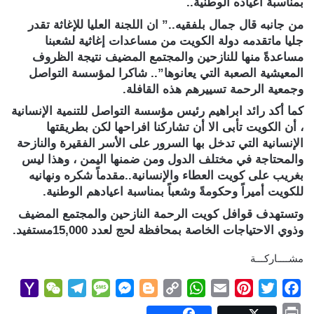
بمناسبة اعياده الوطنية..
من جانبه قال جمال بلفقيه..” ان اللجنة العليا للإغاثة تقدر
جليا ماتقدمه دولة الكويت من مساعدات إغاثية لشعبنا
مساعدةً منها للنازحين والمجتمع المضيف نتيجة الظروف
المعيشية الصعبة التي يعانوها”.. شاكرا لمؤسسة التواصل
وجمعية الرحمة تسييرهم هذه القافلة.
كما أكد رائد ابراهيم رئيس مؤسسة التواصل للتنمية الإنسانية
، أن الكويت تأبى الا أن تشاركنا افراحها لكن بطريقتها
الإنسانية التي تدخل بها السرور على الأسر الفقيرة والنازحة
والمحتاجة في مختلف الدول ومن ضمنها اليمن ، وهذا ليس
بغريب على كويت العطاء والإنسانية..مقدماً شكره ونهانيه
للكويت أميراً وحكومةً وشعباً بمناسبة اعيادهم الوطنية.
وتستهدف قوافل كويت الرحمة النازحين والمجتمع المضيف
وذوي الاحتياجات الخاصة بمحافظة لحج لعدد 15,000مستفيد.
مشــــاركـــة
Y
W
T
M
M
B
C
W
E
P
T
F
a
e
e
e
e
l
o
h
m
i
w
a
P