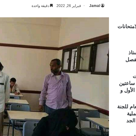
Jamal
فبراير 26, 2022
دقيقة واحدة
امتحانات
تاذ
لفصل
ت
 ساعتين
لأول و
ام للجنة
ملية
الجد