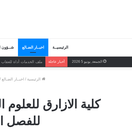
الرئيسيــة
اخبــار الضـالع
شــؤون ال
الجمعة, يونيو 5 2026
أخبار عاجلة
صفحات المجد تكتب بصمود ا
الرئيسية
/
اخبــار الضـالع
/
كلية الازارق للعلوم ا
للفصل الاول 