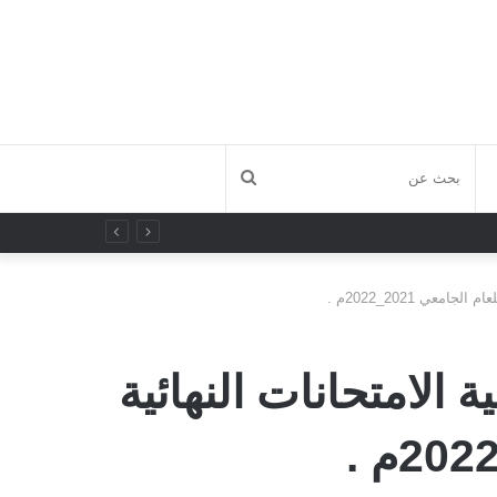
بحث
عن
عي 2021_2022م .
 الامتحانات النهائية