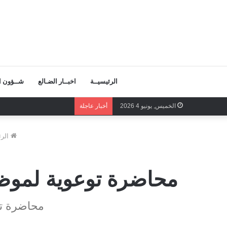
الرئيسيــة
اخبــار الضـالع
شــؤون ال
الخميس, يونيو 4 2026
أخبار عاجلة
جرائم قوى الاحتلال لن تس
الرئ
محاضرة توعوية لموظ
محاضرة ت