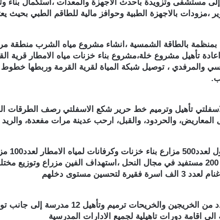
ى مستشفى وتزويدة باحدث الاجهزة والمعدات ،استكمال بناء وت
زودات بالاجهزة الطبية وحوافز مالية للطاقم الطبي بحيث يعتبر ال
بمنظمة بالطاقة الشمسية ،انشاء مشروع مياه الشرب منطقة مرف
 اعادة تأهيل مشروع خلة،مشروع بناء خزنات مياه الامطار قرية ال
سي والمرفدي ، توصيل شبكة المياة لقرية القرمة وربطها خطوط 
ب.
الاسفلتي تأهيل وترميم خط حرير شكع الاسفلتي رصف الطرقات ال
ل المعاريض، والحردود، والقبل، ارحب عدينة مرات مفعدة، والري
مساحات زراعية لعدد 200 اسرة مزارعة دعم وتأهيل 200 مستفيد في مجال النحل ،استهداف الف
سين مستوى دخلهم
انشاء صندوق دعم المعلمين ،وتوفير فرص العمل ل
لى اقامة دورات تاهيلية لجميع الادارات المدرسية