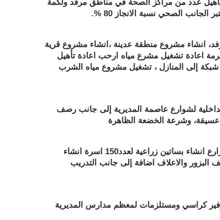
أهيل عدد من مراكز الصحة في مناطق مرفد ولكمة
جانب الصحي نسبة الانجاز 80 %.
د، انشاء مشروع منطقة عدينة ،انشاء مشروع قرية
قرمة اعادة تشغيل مشرع مياه ارحب اعادة تأهيل
شبكة إلى المنازل ، تشغيل مشروع مياه الشرب
داخلية لشوارع عاصمة المديرية إلى جانب رصف
د عسيقة، وشرعة الخضعة الظاهرة
تأهيل واعادة المدرجات الزراعية المتضررة من السيول لعدد500 مزارع بناء خزنات وكرفانات لمياه الامطار لعدد100 مزارع انشاء بساتين زراعية لعدد150 اسرة انشاء
ين مزراع وتوزيع مختلف البزور والاعلاف اضافة إلى جانب التدريب
عدد من الخريجين والخريحات ترميم وتأهيل 12 مدرسة إلى جانب توفير كراسي ومستلزمات لمعظم مدارس المديرية