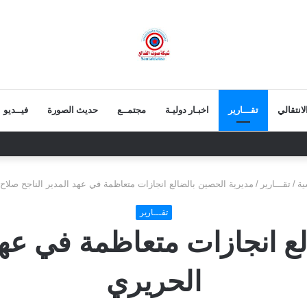
انتقالي
تقـــارير
اخبـار دوليـة
مجتمــع
حديث الصورة
فيــديو
نية.. قيمة الرئيس الزبيدي أكبر من إزالة صوره
ية
/
تقـــارير
/
مديرية الحصين بالضالع انجازات متعاظمة في عهد المدير الناجح صلاح
تقـــارير
ع انجازات متعاظمة في عهد
الحريري