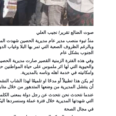
صوت الضالع تقرير/ نجيب العلي
منذُ تبوء منصب مدير عام مديرية الحصين شهدت المدير
وبالرغم الظروف الصعبة التي تمر بها البلا وغياب ا
الجنوب بشكل عام
وفي هذه الفترة الزمنية القصير صارت مديرية الحصي
والحيوية التي لها اثر ملموس على حياة المواطنين ح
وامكانيته في خدمة اهله وناسه بالمديرية.
لم يكن هذا تطبيلاً أو مدحًا او تلميعًا لهذا الشاب
أن ينتشل المديرية من وضعها المتدهور من خلال متابعت
عندما نتحدث نحن نتحدث عن رجل دولة بمعنى الكلمة ك 
التي شهدتها المديرية خلال فترة عملة وسنسردها الي
في مجال الصحة