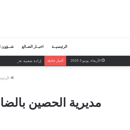
الرئيسيــة
اخبــار الضـالع
شــؤون ال
الأربعاء, يونيو 3 2026
أخبار عاجلة
إرادة شعبية تحمي إدارة وط
الرئيس
مديرية الحصين بالضال