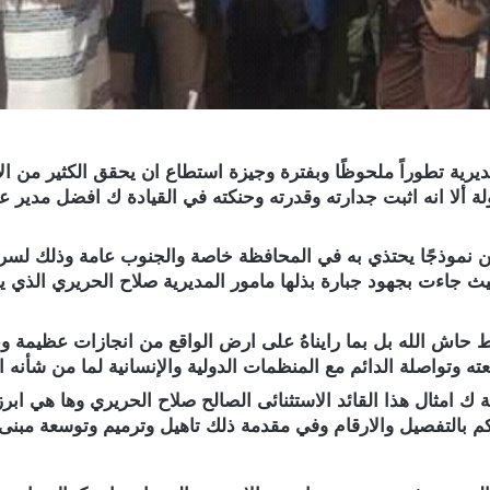
ية تطوراً ملحوظًا وبفترة وجيزة استطاع ان يحقق الكثير من الان
لدولة ألا انه اثبت جدارته وقدرته وحنكته في القيادة ك افضل مد
ن نموذجًا يحتذي به في المحافظة خاصة والجنوب عامة وذلك لسرع
يث جاءت بجهود جبارة بذلها مامور المديرية صلاح الحريري الذي 
 النشط حاش الله بل بما رايناهُ على ارض الواقع من انجازات عظيم
ه وتواصلة الدائم مع المنظمات الدولية والإنسانية لما من شأنه ا
امثال هذا القائد الاستثنائى الصالح صلاح الحريري وها هي ابرز 
كم بالتفصيل والارقام وفي مقدمة ذلك تاهيل وترميم وتوسعة مبنى 