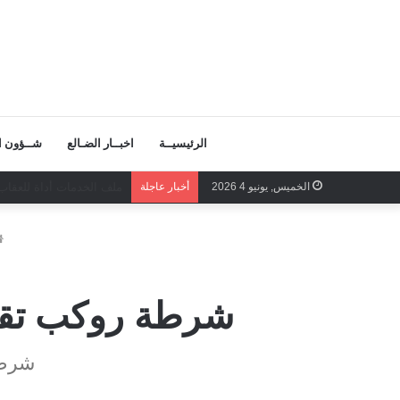
الرئيسيــة
اخبــار الضـالع
شــؤون ال
الخميس, يونيو 4 2026
أخبار عاجلة
صفحات المجد تكتب بصمود 
شرطة روكب تقب
شرطة