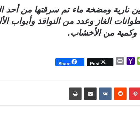
 نارية ومضخة ماء تم سرقتها من أحد ا
طوانات الغاز وعدد من النوافذ وأبواب ا
ة وكمية من الأخشاب.
P
Y
W
Share
Post
r
a
e
i
h
C
n
o
h
بينتيريست
مشاركة عبر البريد
طباعة
t
o
a
M
t
a
i
l