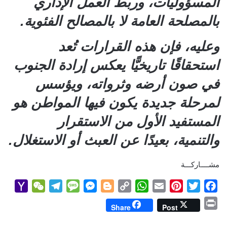
المسؤوليات، وربط العمل الإداري
بالمصلحة العامة لا بالمصالح الفئوية.
وعليه، فإن هذه القرارات تُعد
استحقاقًا تاريخيًّا يعكس إرادة الجنوب
في صون أرضه وثرواته، ويؤسس
لمرحلة جديدة يكون فيها المواطن هو
المستفيد الأول من الاستقرار
والتنمية، بعيدًا عن العبث أو الاستغلال.
مشــــاركـــة
Y
W
T
M
M
B
C
W
E
P
T
F
a
e
e
e
e
l
o
h
m
i
w
a
P
Share
Post
h
C
l
s
s
o
p
a
a
n
i
c
r
o
h
e
s
s
g
y
t
i
t
t
e