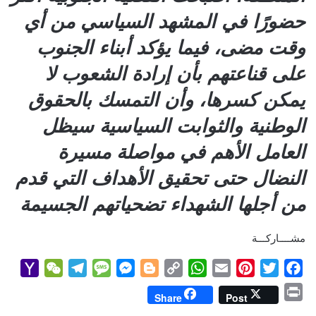
حضورًا في المشهد السياسي من أي
وقت مضى، فيما يؤكد أبناء الجنوب
على قناعتهم بأن إرادة الشعوب لا
يمكن كسرها، وأن التمسك بالحقوق
الوطنية والثوابت السياسية سيظل
العامل الأهم في مواصلة مسيرة
النضال حتى تحقيق الأهداف التي قدم
من أجلها الشهداء تضحياتهم الجسيمة
مشــــاركـــة
Y
W
T
M
M
B
C
W
E
P
T
F
a
e
e
e
e
l
o
h
m
i
w
a
P
Share
Post
h
C
l
s
s
o
p
a
a
n
i
c
r