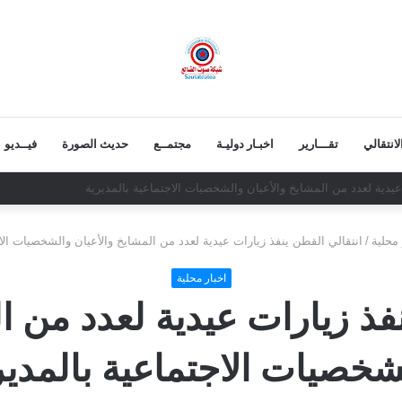
انتقالي
تقـــارير
اخبـار دوليـة
مجتمــع
حديث الصورة
فيــديو
عية .. قائد عسكري يسرق دبابة ويفر من موقعه
 محلية
/
انتقالي القطن ينفذ زيارات عيدية لعدد من المشايخ والأعيان والشخصيات الاج
اخبار محلية
فذ زيارات عيدية لعدد من ا
شخصيات الاجتماعية بالمدير