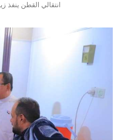
انتقالي القطن ينفذ زي