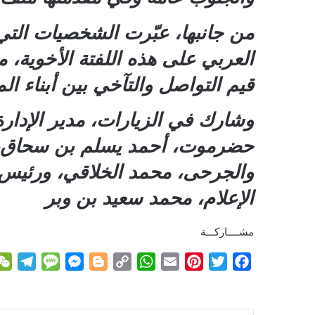
من جانبها، عبّرت الشخصيات التي 
العربي على هذه اللفتة الأخوية، 
قيم التواصل والتآخي بين أبناء ال
وشارك في الزيارات، مدير الإدارة
حضرموت، أحمد يسلم بن سحاق، وم
والجرحى، محمد الخلاقي، ورئيس 
الإعلام، محمد سعيد بن وبر
مشــــاركـــة
T
M
M
B
C
W
E
P
T
F
e
e
e
l
o
h
m
i
w
a
l
s
s
o
p
a
a
n
i
c