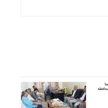
وممرضا
محافظة