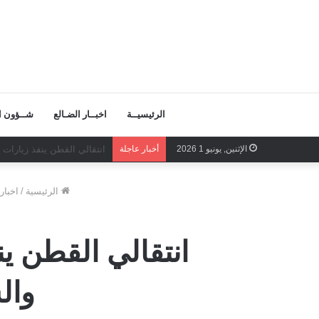
الرئيسيــة
اخبــار الضـالع
شــؤون ال
الإثنين, يونيو 1 2026
أخبار عاجلة
فضيحة جديدة تهز جيش الشر
الرئيسية
/
اخبار
انتقالي القطن ين
وال