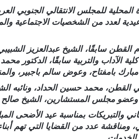
ادة المحلية للمجلس الانتقالي الجنوبي ا
 القطن سابقًا، الشيخ عبدالعزيز الشبيب
 الآداب والتربية سابقًا، الدكتور محم
مبارك بامفتاح، وعوض سالم باجبير، وال
لي القطن، محمد حسين الحداد، ونائبه الش
، وعضو مجلس المستشارين، الشيخ صالح
هاني والتبريكات بمناسبة عيد الأضحى الم
، ومناقشة عدد من القضايا التي تهم أب
الخدمات.