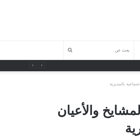
بحث
عن
تماعية بالمديرية
لمشايخ والأعيان
ية