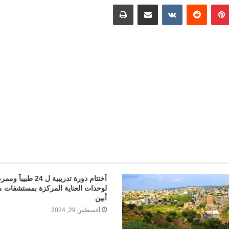
n
o
h
بينتيريست
مشاركة عبر البريد
طباعة
t
o
a
M
t
a
i
l
أختتام دورة تدريبية ل 24 طبيباً 
لوحدات العناية المركزة بمستشفات 
أبين
أغسطس 29, 2024