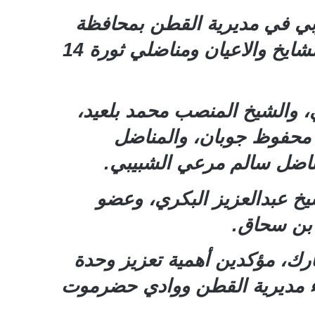
لعربي في مديرية القطن بمحافظة
حضرموت، اليوم الاثنين، زيارات عيدية لعدد من الشخصيات الاجتماعية والمشايخ والاعيان ومناضلي ثورة 14
ي، والشيخ المنصب محمد بلعيد،
د محفوظ جوبان، والمناضل
مناضل سالم مرعي الشبيبي.
يخ عبدالعزيز البكري، وعضو
 بن سحاق.
بارك، مؤكدين أهمية تعزيز وحدة
ناء مديرية القطن ووادي حضرموت