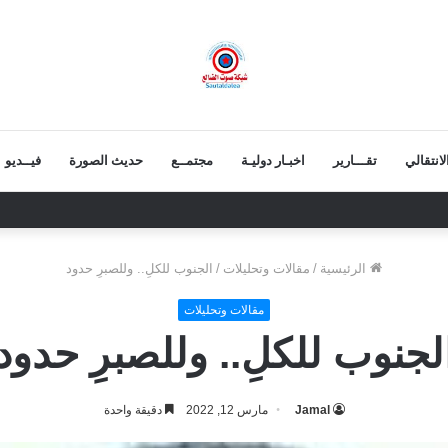
انتقالي
تقـــارير
اخبـار دوليـة
مجتمــع
حديث الصورة
فيــديو
ابح.. ثقة شعبية مطلقة في معركة الهوية والسيادة
الرئيسية
/
مقالات وتحليلات
/
الجنوب للكلِ.. وللصبرِ حدود
مقالات وتحليلات
لجنوب للكلِ.. وللصبرِ حدود
Jamal
مارس 12, 2022
دقيقة واحدة