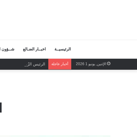
الرئيسيــة
اخبــار الضـالع
شــؤون ال
الإثنين, يونيو 1 2026
أخبار عاجلة
الرئيس الزُبيدي الرهان الر
ا