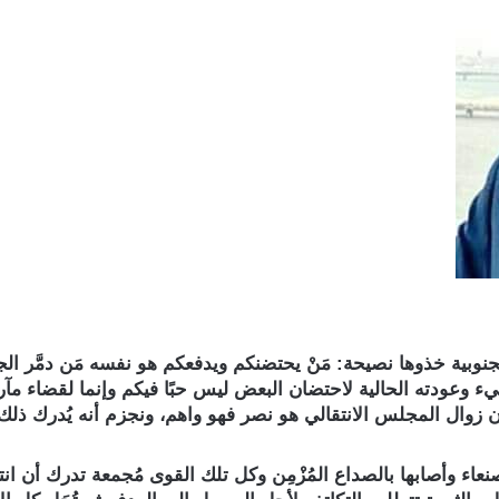
نوبية خذوها نصيحة: مَنْ يحتضنكم ويدفعكم هو نفسه مَن دمَّر الج
ء وعودته الحالية لاحتضان البعض ليس حبًا فيكم وإنما لقضاء مآرب
ن زوال المجلس الانتقالي هو نصر فهو واهم، ونجزم أنه يُدرك ذلك 
عاء وأصابها بالصداع المُزْمِن وكل تلك القوى مُجمعة تدرك أن ان