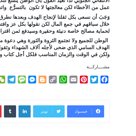
الانتقالي الجنوبي لذا نعيد القول بأن الوطن يتسع لل
عمل من الأخطاء لكن معالجتها لا تكون بالتسرُّع وا
وَجَبَ أن نسعى بكل ثقلنا لإنجاح الهدف وبعدها نط
خلال سباقهم في جمع المال لكن نقولها بكل عز وافتخار
لحماية مصالح خاصة دنيئة وحقيرة وسيدفع ثمن اقتراف
الوطن للجميع ولا تجتمع الثروة والثورة وهي دعوة 
الهدف السامي الذي ضحى لأجله آلاف الشهداء وثقوا 
ولكن في الوقت والزمان المناسب فلكل أجل كتاب ولك
مشــــاركـــة
T
M
M
B
C
W
E
P
T
F
e
e
e
l
o
h
m
i
w
a
l
s
s
o
p
a
a
n
i
c
e
s
s
g
y
t
i
t
t
e
لينكدإن
g
a
e
g
L
s
l
e
t
b
فيسبوك
تويتر
r
g
n
e
i
A
r
e
o
a
e
g
r
n
p
e
r
o
m
e
k
p
s
k