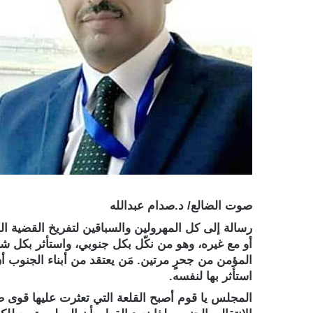
صوت الضالع/ د.صدام عبدالله
رسالة إلى كل المهرولين والسباقين لتفريخ القضية الج
أو مع غيره، وهو من نكّل بكل جنوبي، واستأثر بكل شي
المؤمن من جحرٍ مرتين. مَن يعتقد من أبناء الجنوب أ
استأثر بها لنفسه.
المجلس يا قوم أصبح القلعة التي تعثرت عليها قوى صن