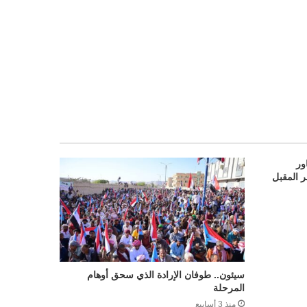
ور
ر المقبل
سيئون.. طوفان الإرادة الذي سحق أوهام
المرحلة
منذ 3 أسابيع