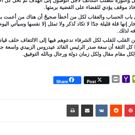
كل والثورة تتطلب التكاتف لأجل الوصول إلى الهدف ثم تُحَل كل ال
تخاذ موقف يؤدي للقضاء على القضية برمتها.
رق باب الحساب والعقاب لكل من أخطأ صحيحٌ أن هناك من أعمت ب
 إنها قلة قليلة جدًا لا تكاد تُذكر ولا تمثل إلا نفسها وسيأتي 
ه لذلك.
من القلب للقلب لكل الشرفاء ندعوهم فيها إلى الالتفاف خلف قيا
كل الثقة أن سعة صدر الرئيس القائد عيدروس الزبيدي واسعة جدً
ل مقام مقال ولكل زمان دولة ورجال وبالله التوفيق.
P
Y
W
Share
Post
r
a
e
i
h
C
n
o
h
بينتيريست
مشاركة عبر البريد
طباعة
t
o
a
M
t
a
i