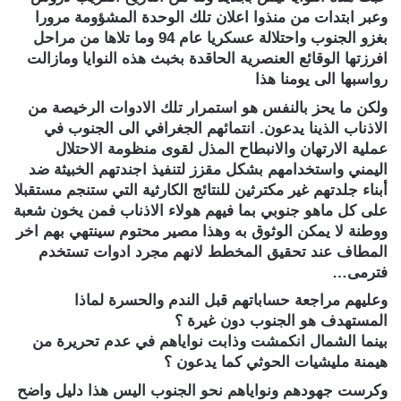
وعبر ابتدات من منذوا اعلان تلك الوحدة المشؤومة مرورا
بغزو الجنوب واحتلالة عسكريا عام 94 وما تلاها من مراحل
افرزتها الوقائع العنصرية الحاقدة بخبث هذه النوايا ومازالت
رواسبها الى يومنا هذا
ولكن ما يحز بالنفس هو استمرار تلك الادوات الرخيصة من
الاذناب الذينا يدعون. انتمائهم الجغرافي الى الجنوب في
عملية الارتهان والانبطاح المذل لقوى منظومة الاحتلال
اليمني واستخدامهم بشكل مقزز لتنفيذ اجندتهم الخبيثة ضد
أبناء جلدتهم غير مكترثين للنتائج الكارثية التي ستنجم مستقبلا
على كل ماهو جنوبي بما فيهم هولاء الاذناب فمن يخون شعبة
ووطنة لا يمكن الوثوق به وهذا مصير محتوم سينتهي بهم اخر
المطاف عند تحقيق المخطط لانهم مجرد ادوات تستخدم
فترمى…
وعليهم مراجعة حساباتهم قبل الندم والحسرة لماذا
المستهدف هو الجنوب دون غيرة ؟
بينما الشمال انكمشت وذابت نواياهم في عدم تحريرة من
هيمنة مليشيات الحوثي كما يدعون ؟
وكرست جهودهم ونواياهم نحو الجنوب اليس هذا دليل واضح