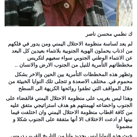
ك نظمي محسن ناصر
لم يعد لساسة منظومة الاحتلال اليمني ومن يدور في فلكهم
من اذناب يحملون الهوية الجنوبية بلانتماء بعيدين كل البعد
عن الانتماء الوطني الجنوبي سواء سعيهم لتكريس
مخططاتهم التأمرية للنيل من الجنوب الارض والانسان ..
وتظهر هذه المخططات التأمرية بين الحين والاخر بشكل
محموم في. مختلف الاصعدة و تتجلى تلك النوايا الخبيثة من
خلال المواقف التي تطفوا روائحها الكريهة الى السطح
وهذا ليس بغريب على منظومة الاحتلال اليمني فالقضاء على
الجنوب واخضاعه لهيمنتهم هو هدف استراتيجي متفق عليه
من كافة اقطاب منظومة الاحتلال اليمني وان اختلفت فيما
بينها او ادعت الاختلاف الا أنها متفقة على الجنوب شكلا و
مضمونا
خبث هذه النوايا ليس بجديد ولنا من التاريخ القريب دروس