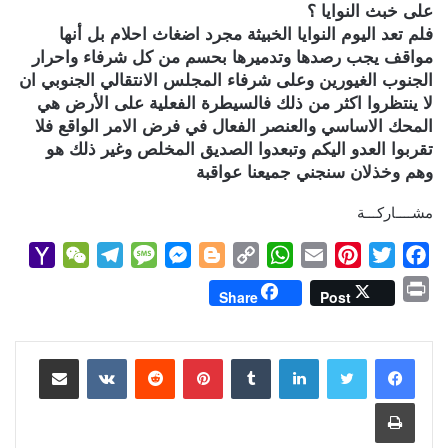
على خبث النوايا ؟
فلم تعد اليوم النوايا الخبيثة مجرد اضغاث احلام بل أنها
مواقف يجب رصدها وتدميرها بحسم من كل شرفاء واحرار
الجنوب الغيورين وعلى شرفاء المجلس الانتقالي الجنوبي ان
لا ينتظروا اكثر من ذلك فالسيطرة الفعلية على الأرض هي
المحك الاساسي والعنصر الفعال في فرض الامر الواقع فلا
تقربوا العدو اليكم وتبعدوا الصديق المخلص وغير ذلك هو
وهم وخذلان سنجني جميعنا عواقبة
مشــــاركـــة
Y
W
T
M
M
B
C
W
E
P
T
F
a
e
e
e
e
l
o
h
m
i
w
a
P
Share
Post
h
C
l
s
s
o
p
a
a
n
i
c
r
o
h
e
s
s
g
y
t
i
t
t
e
i
b
t
e
l
s
لينكدإن
L
g
e
بينتيريست
a
g
a
o
مشاركة عبر البريد
n
M
t
r
g
n
e
i
A
r
e
o
t
طباعة
a
a
e
g
r
n
p
e
r
o
i
m
e
k
p
s
k