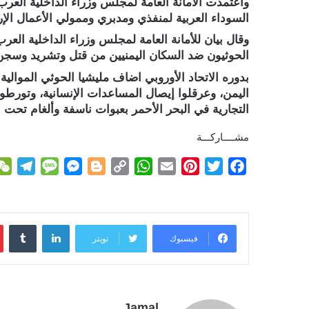
واعتمدت الأمانة العامة لمجلس وزراء الداخلية العرب
السوداء العربية لمنفذي ومدبري وممولي الأعمال الإره
وقال بيان للأمانة العامة لمجلس وزراء الداخلية العرب
الحوثيون ضد السكان اليمنيين من قتل وتشريد وسجن و
بدوره الاتحاد الأوروبي اضاف مليشيا الحوثي الموالية ل
اليمن، وعرقلوا إيصال المساعدات الإنسانية، وتورطوا
التجارية في البحر الأحمر بعبوات ناسفة وألغام تحت ا
مشــــاركـــة
T
M
M
B
C
W
E
P
T
F
e
e
e
l
o
h
m
i
w
a
l
s
s
o
p
a
a
n
i
c
e
s
s
g
y
t
i
t
t
e
لينكدإن
g
a
e
g
L
s
l
e
t
b
فيسبوك
تويتر
r
g
n
e
i
A
r
e
o
a
e
g
r
n
p
e
r
o
m
e
k
p
s
k
Jamal