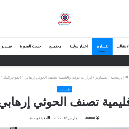
انتقالي
تقـــارير
اخبـار دوليـة
مجتمــع
حديث الصورة
فيــديو
لاوفياء!
الرئيسية
/
تقـــارير
/
قرارات دولية واقليمية تصنف الحوثي إرهابي ” انفوجرافيك “
تقـــارير
ليمية تصنف الحوثي إرهابي
Jamal
مارس 16, 2022
دقيقة واحدة