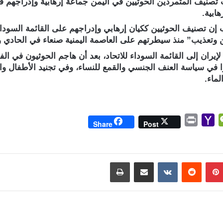
 تصنيف المتمردين الحوثيين في اليمن جماعة إرهابية وإدراجهم في 
ابية.
 إن تصنيف الحوثيين ككيان إرهابي وإدراجهم على القائمة السوداء ا
تعذيب” منذ سيطرتهم على العاصمة اليمنية صنعاء في الحادي والعش
إيران إلى القائمة السوداء للاتحاد، بعد أن هاجم الحوثيون في الفتر
 في سياسة العنف الجنسي والقمع للنساء، وفي تجنيد الأطفال واس
لماء.
P
Y
W
Share
Post
r
a
e
i
h
C
n
o
h
بينتيريست
مشاركة عبر البريد
طباعة
t
o
a
M
t
a
i