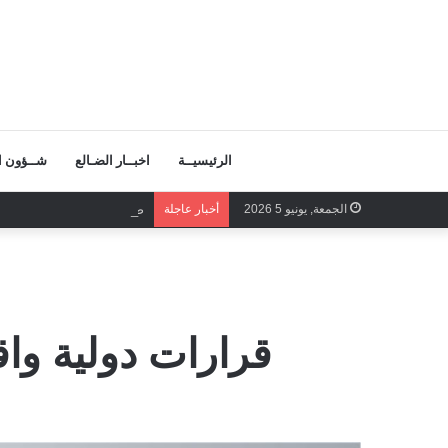
الرئيسيــة
اخبــار الضـالع
شــؤون ال
الجمعة, يونيو 5 2026
أخبار عاجلة
صفحات المجد تكتب بصمود ا
قرارات دولية واق