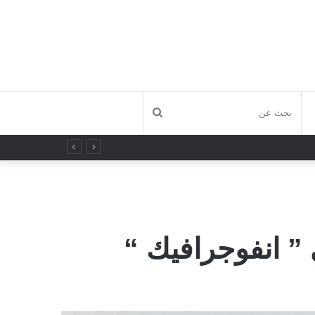
بحث
عن
 ” انفوجرافيك “