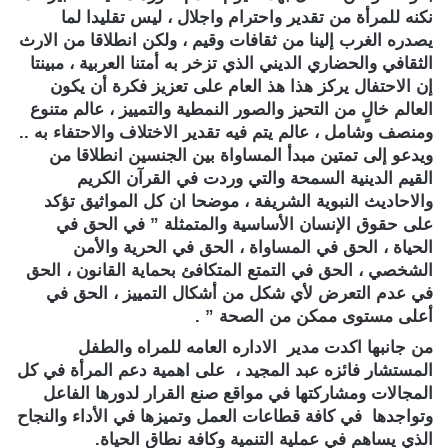
نكنه للمرأة من تقدير واحترام واجلال ، ليس تقليدا لما
يصدره الغرب إلينا من ثقافات وقيم ، ولكن انطلاقا من الارث
الثقافي والحضاري الديني الذي تزخر به أمتنا العربية ، مبينتا
إن الاحتفال يركز هذا هذ العام على تعزيز فكرة أن يكون
العالم خالٍ من التحيز والصور النمطية والتمييز ، عالم متنوع
ومنصف وشامل ، عالم يتم فيه تقدير الاختلاف والاحتفاء به ..
ويدعو إلى تمتين مبدأ المساواة بين الجنسين انطلاقا من
القيم الدينية السمحة والتي وردت في القرآن الكريم
والاحاديث النبوية الشريفة ، موضحا ان كل المواثيق تؤكد
على حقوق الإنسان الأساسية والمتمثلة ” في الحق في
الحياة ، الحق في المساواة ، الحق في الحرية والأمن
الشخصي ، الحق في التمتع المتكافئ بحماية القانون ، الحق
في عدم التعرض لأي شكل من أشكال التمييز ، الحق في
أعلى مستوى ممكن من الصحة ” .
من جانبها اكدت مدير الاداره العامه للمراه والطفل
المستشار فائزه عبد المجيد ، على اهمية دعم المرأة في كل
المجالات ومشاركتها في مواقع صنع القرار لدورها الفاعل
وتواجدها في كافة قطاعات العمل وتميزها في الأداء والنجاح
الذي يساهم في عملية التنمية وكافة نطاق الحياة.