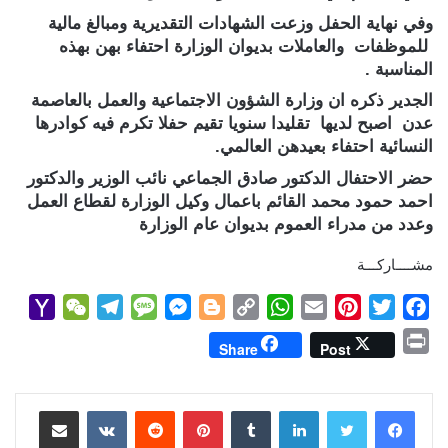
وفي نهاية الحفل وزعت الشهادات التقديرية ومبالغ مالية
للموظفات والعاملات بديوان الوزارة احتفاء بهن بهذه
المناسبة .
الجدير ذكره ان وزارة الشؤون الاجتماعية والعمل بالعاصمة
عدن اصبح لديها تقليدا سنويا تقيم حفلا تكرم فيه كوادرها
النسائية احتفاء بعيدهن العالمي.
حضر الاحتفال الدكتور صادق الجماعي نائب الوزير والدكتور
احمد حمود محمد القائم باعمال وكيل الوزارة لقطاع العمل
وعدد من مدراء العموم بديوان عام الوزارة
مشــــاركـــة
Y
W
T
M
M
B
C
W
E
P
T
F
a
e
e
e
e
l
o
h
m
i
w
a
P
Share
Post
h
C
l
s
s
o
p
a
a
n
i
c
r
o
h
e
s
s
g
y
t
i
t
t
e
i
b
t
e
l
s
لينكدإن
L
g
e
بينتيريست
a
g
a
o
مشاركة عبر البريد
n
M
t
r
g
n
e
i
A
r
e
o
t