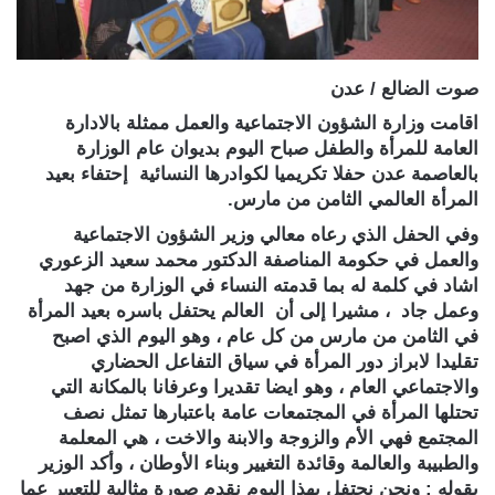
صوت الضالع / عدن
اقامت وزارة الشؤون الاجتماعية والعمل ممثلة بالادارة
العامة للمرأة والطفل صباح اليوم بديوان عام الوزارة
بالعاصمة عدن حفلا تكريميا لكوادرها النسائية إحتفاء بعيد
المرأة العالمي الثامن من مارس.
وفي الحفل الذي رعاه معالي وزير الشؤون الاجتماعية
والعمل في حكومة المناصفة الدكتور محمد سعيد الزعوري
اشاد في كلمة له بما قدمته النساء في الوزارة من جهد
وعمل جاد ، مشيرا إلى أن العالم يحتفل باسره بعيد المرأة
في الثامن من مارس من كل عام ، وهو اليوم الذي اصبح
تقليدا لابراز دور المرأة في سياق التفاعل الحضاري
والاجتماعي العام ، وهو ايضا تقديرا وعرفانا بالمكانة التي
تحتلها المرأة في المجتمعات عامة باعتبارها تمثل نصف
المجتمع فهي الأم والزوجة والابنة والاخت ، هي المعلمة
والطبيبة والعالمة وقائدة التغيير وبناء الأوطان ، وأكد الوزير
بقوله : ونحن نحتفل بهذا اليوم نقدم صورة مثالية للتعبير عما